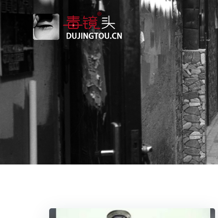
跳
转
到
内
容