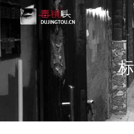
跳
转
到
内
容
标