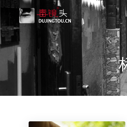
跳
转
到
内
容