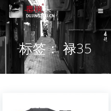
跳
转
到
内
容
标签： 禄35