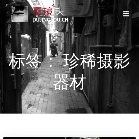
跳
转
到
内
容
标签： 珍稀摄影
器材