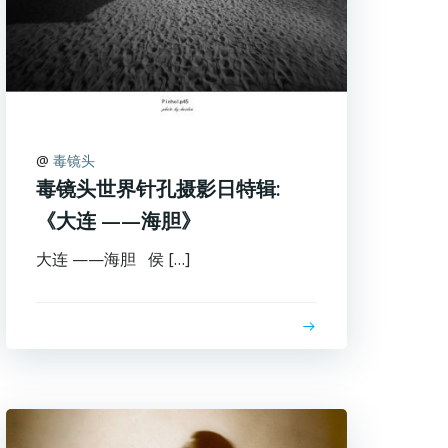
@
毒镜头
毒镜头世界针孔摄影日特辑:
《大连 ——海胆》
大连 ——海胆 侯 […]