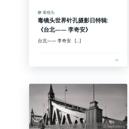
@
毒镜头
毒镜头世界针孔摄影日特辑:
《台北—— 李奇安》
台北—— 李奇安 […]