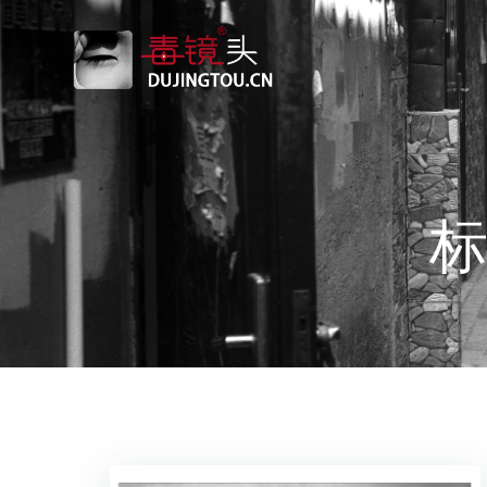
跳
转
到
内
容
标