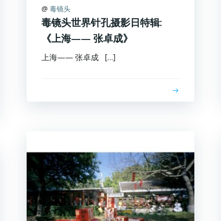
@
毒镜头
毒镜头世界针孔摄影日特辑:
《上海—— 张卓成》
上海—— 张卓成 […]