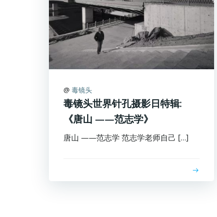
@
毒镜头
毒镜头世界针孔摄影日特辑:
《唐山 ——范志学》
唐山 ——范志学 范志学老师自己 […]