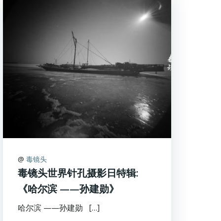
@
毒镜头
毒镜头世界针孔摄影日特辑:
《哈尔滨 ——孙建勋》
哈尔滨 ——孙建勋 […]