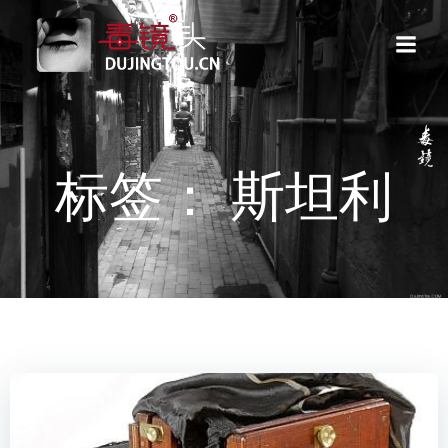
跳
转
到
内
容
标签： 斯坦利