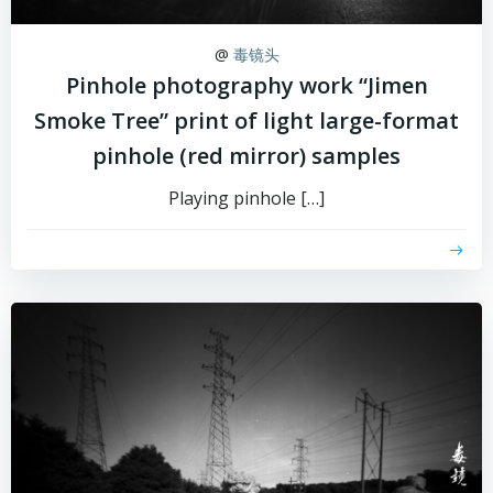
@
毒镜头
Pinhole photography work “Jimen
Smoke Tree” print of light large-format
pinhole (red mirror) samples
Playing pinhole […]