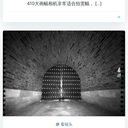
410大画幅相机非常适合拍宽幅， […]
@
毒镜头