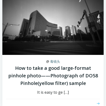
@
毒镜头
How to take a good large-format
pinhole photo——Photograph of DO58
Pinhole(yellow filter) sample
It is easy to ge […]