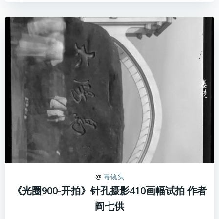
@
毒镜头
《光圈900-开拍》针孔摄影410画幅试拍 作者
阎七供