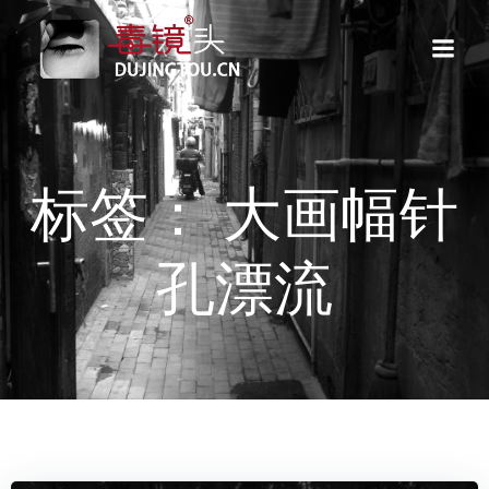
跳
转
到
内
容
标签： 大画幅针
孔漂流