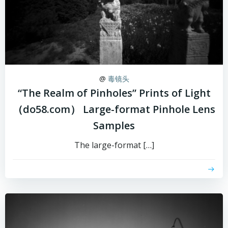
@
毒镜头
“The Realm of Pinholes” Prints of Light
（do58.com） Large-format Pinhole Lens
Samples
The large-format […]