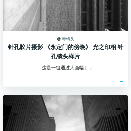
@
毒镜头
针孔胶片摄影 《永定门的傍晚》 光之印相 针
孔镜头样片
这是一组通过大画幅 […]