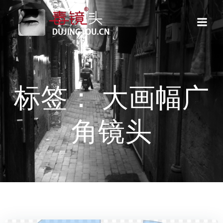
跳
转
到
内
容
标签： 大画幅广
角镜头