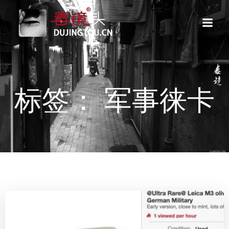
跳
转
到
内
容
标签： 军事徕卡