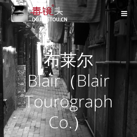
跳
转
到
内
容
布莱尔
Blair（Blair
Tourograph
Co.）