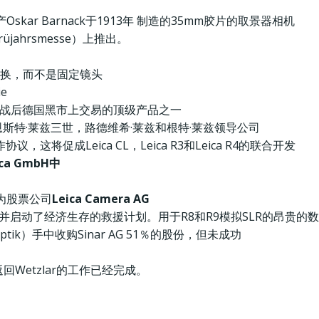
Oskar Barnack于1913年 制造的35mm胶片的取景器相机
jahrsmesse）上推出。
可互换，而不是固定镜头
e
s成为战后德国黑市上交易的顶级产品之一
恩斯特·莱兹三世，路德维希·莱兹和根特·莱兹领导公司
协议，这将促成Leica CL，Leica R3和Leica R4的联合开发
ica GmbH中
H成为股票公司
Leica Camera AG
市场份额，并启动了经济生存的救援计划。用于R8和R9模拟SLR的昂
noptik）手中收购Sinar AG 51％的股份，但未成功
司返回Wetzlar的工作已经完成。