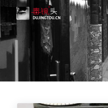
跳
转
到
内
容