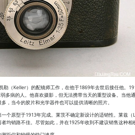
位名叫凯勒（Keller）的配镜师工作，在他于1869年去世后接任他。1
纳克是个体弱多病的人。他喜欢摄影，但无法携带当天的重型设备。当
很多，当今的胶片和光学器件也可以提供清晰的照片。
个原型于1913年完成。莱茨不确定新设计的适销性。莱兹（L
者均销路不佳。尽管如此，并在1925年收到不建议销售这种
的测距仪和较慢的快门速度。