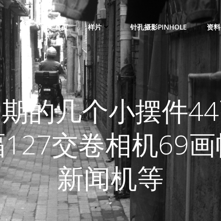
首页
样片
针孔摄影PINHOLE
资料
期的几个小摆件4
幅127交卷相机69画
新闻机等