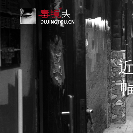
跳
转
到
内
容
近