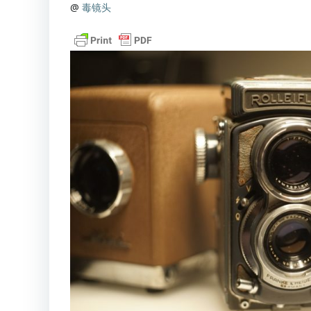
@
毒镜头