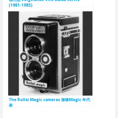
(1981-1985)
The Rollei Magic cameras 禄徕Magic 年代
表