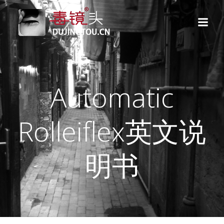
跳
转
到
内
容
Automatic
Rolleiflex英文说
明书