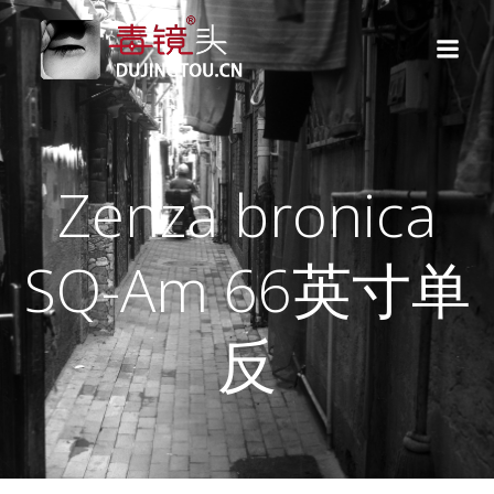
跳
转
到
内
容
Zenza bronica
SQ-Am 66英寸单
反