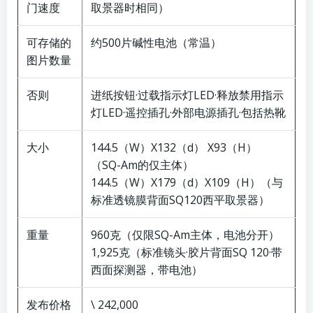
门速度
取景器时相同）
可存储的
约500片碱性电池（常温）
图片数量
否则
进纸按钮·过载指示灯LED·释放禁用指示
灯LED·遥控插孔·外部电源插孔·包括热靴
大小
144.5（W）X132（d） X93（H）
（SQ-Am的仅主体）
144.5（W）X179（d）X109（H）（与
标准透镜膜背面SQ120西平取景器）
重量
960克（仅限SQ-Am主体，电池分开）
1,925克（标准镜头·胶片背面SQ 120·带
西面探测器，带电池）
发布价格
\ 242,000