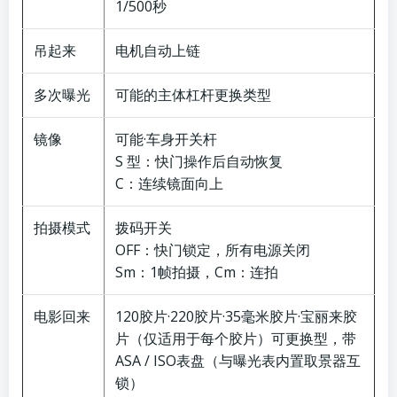
1/500秒
吊起来
电机自动上链
多次曝光
可能的主体杠杆更换类型
镜像
可能·车身开关杆
S 型：快门操作后自动恢复
C：连续镜面向上
拍摄模式
拨码开关
OFF：快门锁定，所有电源关闭
Sm：1帧拍摄，Cm：连拍
电影回来
120胶片·220胶片·35毫米胶片·宝丽来胶
片（仅适用于每个胶片）可更换型，带
ASA / ISO表盘（与曝光表内置取景器互
锁）