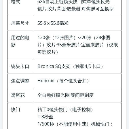
格式
6X6自动上链镜头快门式单镜头反光
镜片·胶片背面·取景器·对焦屏可互换型
屏幕尺寸
55.6 x 55.6毫米
用过的电
120张（12张图片）·220张（24张图
影
片）胶片·35毫米胶片·宝丽来胶片（仅限
每部胶片）
镜头卡口
Bronica SQ支架（独家4爪卡口）
焦点调整
Helicoid（每个镜头合并）
鸢尾花
全自动虹膜光圈·等间距刻度
快门
精工0镜头快门（电子控制）
T·8秒至
1/500秒（不能使用中速）机械快门：