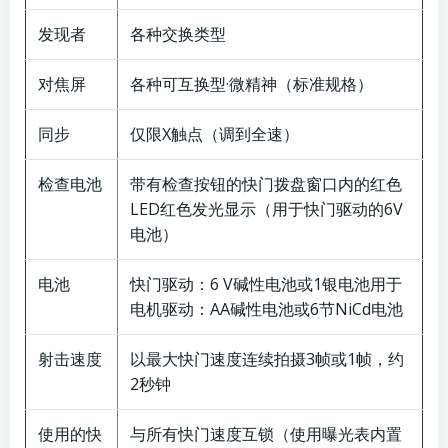
发现者
各种交换类型
对焦屏
各种可互换型·微精神（标准规格）
同步
仅限X触点（调到全速）
检查电池
带有检查按钮的快门拨盘窗口内的红色
LED红色发光显示（用于快门驱动的6V
电池）
电池
快门驱动：6 V碱性电池或1银电池用于
电机驱动：AA碱性电池或6节NiCd电池
射击速度
以最大快门速度连续拍摄3帧或1帧，约
2秒钟
使用的快
与所有快门速度互锁（使用曝光表内置