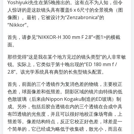
Yoshiyuki先生在第5晚推出的。这有点不为人知，但令
人惊讶的是这款镜头具有覆盖6 x 6尺寸的全景视角（图
像圈）。最初，它被设计为“Zenzabronica”的
“Nikkor”。
首先，请参见“NIKKOR-H 300 mm F 2.8”<图1>的横截
面。
那些觉得“这是我在某个地方见过的镜头类型”的人非常敏
锐。实际上，它类似于第十晚出现的“ED 180 mm f /
2.8”。该光学系统具有典型的长焦型镜头配置。
首先，前面的三个透镜作为复消色差的物镜，主要校正
色差，球面像差和低彗差。阴影区域的镜片由特殊的低
色散玻璃（后来由Nippon Kogaku制造的ED玻璃）制
成。另外，包括后胶合透镜在内的三个透镜在合成中具
有凹透镜的光焦度，并且可以很好地校正像场弯曲，上
彗差等。像差结构特点，反正它校正好色差，球差是一
个简单的，它已经成为略低于收集磅，散光小，而且在