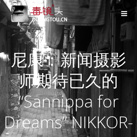
跳
转
到
内
容
尼康：新闻摄影
师期待已久的
“Sannippa for
Dreams” NIKKOR-