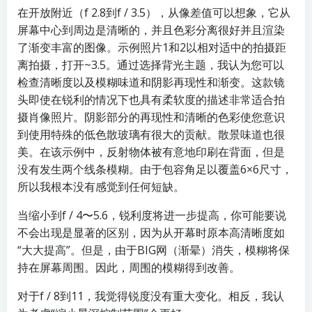
在开放附近（f 2.8到f / 3.5），从像差值可以想象，它从
屏幕中心到周边是清晰的，并且色彩分离很好并且渲染
了渐变丰富的图像。示例照片1和2以相对适中的拍摄距
离拍摄，打开~3.5。通过选择背光主题，我认为您可以
检查清晰度以及模糊味道和阴影再现性和渐变。这款镜
头即使在锐利的情况下也具有柔软度的描述非常适合拍
摄肖像照片。阴影部分的再现性和清晰的色彩使您意识
到使用特殊的低色散玻璃有很大的贡献。散景味道也很
美。在该示例中，反射物体被有意地印刷在背面，但是
没有发生两个线条模糊。由于包容角足以覆盖6×6尺寸，
所以我根本没有感觉到任何短缺。
当缩小到f / 4〜5.6，锐利度将进一步提高，你可能要说
不会出现是显著的区别，因为从开幕时原本高清晰度如
“大大提高”。但是，由于BIG网（渐晕）消失，模糊将保
持在屏幕周围。因此，周围的模糊得到改善。
对于f / 8到11，我觉得锐度没有重大变化。相反，我认