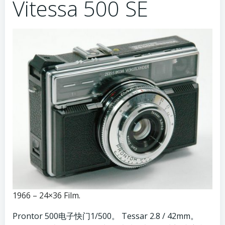
Vitessa 500 SE
1966 – 24×36 Film.
Prontor 500电子快门1/500。 Tessar 2.8 / 42mm。