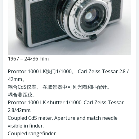
1967 – 24×36 Film.
Prontor 1000 LK快门1/1000。 Carl Zeiss Tessar 2.8 /
42mm。
耦合CdS仪表。 在取景器中可见光圈和匹配针。
耦合测距仪。
Prontor 1000 LK shutter 1/1000. Carl Zeiss Tessar
2.8/42mm.
Coupled CdS meter. Aperture and match needle
visible in finder.
Coupled rangefinder.