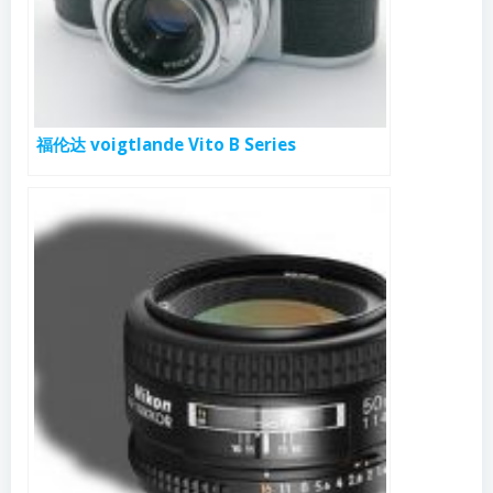
福伦达 voigtlande Vito B Series