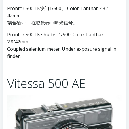
Prontor 500 LK快门1/500。 Color-Lanthar 2.8 /
42mm。
耦合硒计。 在取景器中曝光信号。
Prontor 500 LK shutter 1/500. Color-Lanthar
2.8/42mm.
Coupled selenium meter. Under exposure signal in
finder.
Vitessa 500 AE