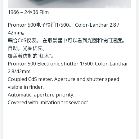
1966 – 24×36 Film.
Prontor 500电子快门1/500。 Color-Lanthar 2.8 /
42mm。
耦合CdS仪表。 在取景器中可以看到光圈和快门速度。
自动，光圈优先。
覆盖着仿制的“红木”。
Prontor 500 Electronic shutter 1/500. Color-Lanthar
2.8/42mm.
Coupled CdS meter. Aperture and shutter speed
visible in finder.
Automatic, aperture priority.
Covered with imitation “rosewood”.