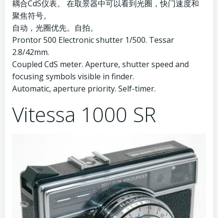
耦合CdS仪表。 在取景器中可以看到光圈，快门速度和
聚焦符号。
自动，光圈优先。自拍。
Prontor 500 Electronic shutter 1/500. Tessar
2.8/42mm.
Coupled CdS meter. Aperture, shutter speed and
focusing symbols visible in finder.
Automatic, aperture priority. Self-timer.
Vitessa 1000 SR