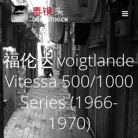
跳
转
到
内
容
福伦达 voigtlande
Vitessa 500/1000
Series (1966-
1970)