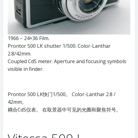
1966 – 24×36 Film.
Prontor 500 LK shutter 1/500. Color-Lanthar
2.8/42mm.
Coupled CdS meter. Aperture and focusing symbols
visible in finder.
Prontor 500 LK快门1/500。 Color-Lanthar 2.8 /
42mm。
耦合CdS仪表。 在取景器中可见的光圈和聚焦符号。