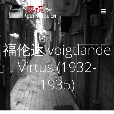
跳
转
到
内
容
福伦达 voigtlande
Virtus (1932-
1935)