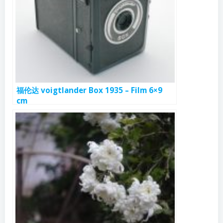
福伦达 voigtlander Box 1935 – Film 6×9
cm