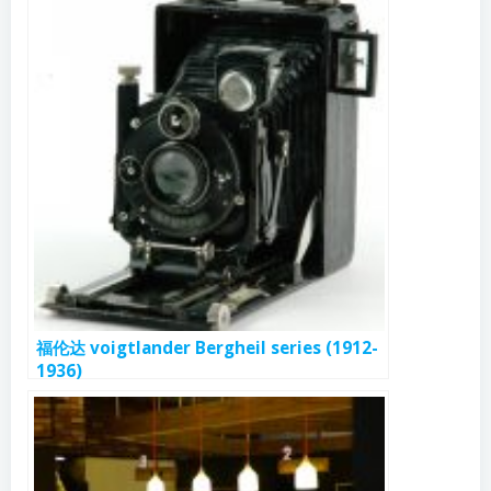
福伦达 voigtlander Bergheil series (1912-
1936)