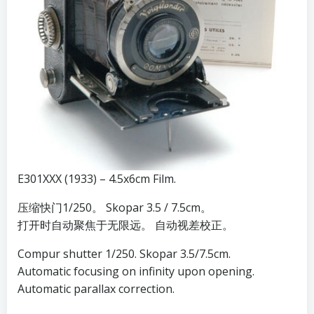
E301XXX (1933) – 4.5x6cm Film.
压缩快门1/250。 Skopar 3.5 / 7.5cm。
打开时自动聚焦于无限远。 自动视差校正。
Compur shutter 1/250. Skopar 3.5/7.5cm.
Automatic focusing on infinity upon opening.
Automatic parallax correction.