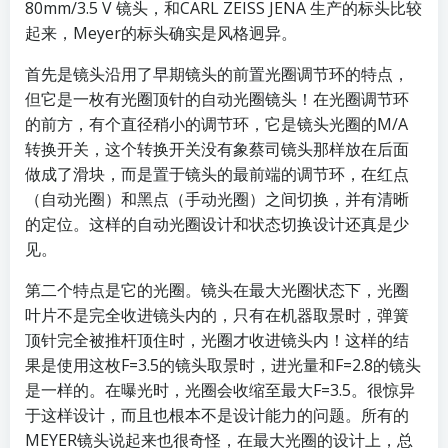
80mm/3.5 V 镜头，和CARL ZEISS JENA 生产的标头比较
起来，Meyer的标头确实是风格迥异。
首先是镜头沿用了早期镜头的前置光圈调节环的特点，
但它是一枚有光圈顶针的自动光圈镜头！在光圈调节环
的前方，有个直径稍小的调节环，它是镜头光圈的M/A
转换开关，这个转换开关没有象蔡司镜头那样放在后面
做成了滑块，而是置于镜头的最前端的调节环，在红点
（自动光圈）和黑点（手动光圈）之间切换，并有清晰
的定位。这样的自动光圈设计和状态切换设计还真是少
见。
第二个特点是它的光圈。镜头在最大光圈状态下，光圈
叶片不是完全收进镜头内的，只有在机器取景时，弹簧
顶针完全被推杆顶住时，光圈才收进镜头内！这样的结
果是使用这枚F=3.5的镜头取景时，进光量和F=2.8的镜头
是一样的。在曝光时，光圈会收缩至最大F=3.5。很惊异
于这样设计，而且也根本不是设计能力的问题。所有的
MEYER镜头说起来也很奇怪，在最大光圈的设计上，总