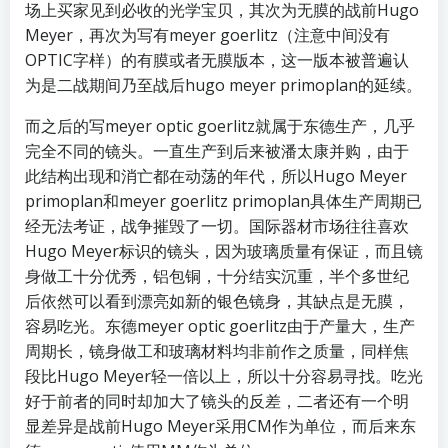
场上买家见到必收的光学宝贝，其次为无膜的战前Hugo
Meyer，再次为写有meyer goerlitz（注意中间没有
OPTIC字样）的有膜或者无膜版本，这一版本被普遍认
为是二战期间乃至战后hugo meyer primoplan的延续。
而之后的写meyer optic goerlitz就属于东德生产，几乎
完全不同的镜头。一直生产到后来被潘太康并购，由于
此结构出现和消亡都在动荡的年代，所以Hugo Meyer
primoplan和meyer goerlitz primoplan具体生产周期已
经无法考证，战争摧毁了一切。国际器材市场往往喜欢
Hugo Meyer标识的镜头，因为玻璃质量有保证，而且镜
身做工十分优秀，铝包铜，十分结实沉重，半个多世纪
后依然可以看到漂亮如新的银色镜身，其缺点是无膜，
容易吃光。东德meyer optic goerlitz由于产量大，生产
周期长，镜身做工和玻璃材料均非前作之质量，同样焦
段比Hugo Meyer轻一倍以上，所以十分容易寻找。吃光
好于前者的同时却加大了镜头的反差，二者还有一个明
显差异是战前Hugo Meyer采用CM作为单位，而后来东