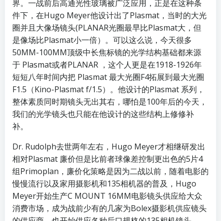
界。一战前后高通光性玻璃被广泛应用，正是在这种条
件下，在Hugo Meyer他设计出了Plasmat，当时的大光
圈并且大像场镜头(PLANAR光圈最早比Plasmat大，但
是像场比Plasmat小一倍）。可以这么说，今天很多
50MM-100MM顶级中长焦标镜的光学结构基础都来源
于 Plasmat或者PLANAR ，这个人更是在1918-1926年
短短八年时间内把 Plasmat 最大光圈F4拓展到最大光圈
F1.5（Kino-Plasmat f/1.5）。他设计的Plasmat 系列，
整体素质同时期镜头无出其右，哪怕是100年后的今天，
我们的光学镜头也只能在他设计的这些结构上修修补
补。
Dr. Rudolph去世两年左右，Hugo Meyer才相继研发出
相对Plasmat 廉价但是比前者球像差控制更出色的5片4
组Primoplan，廉价化策略是因为二战以前，随着电影的
慢慢流行以及家用摄影机和135相机器的普及，Hugo
Meyer开始生产C MOUNT 16MM电影镜头供应给大众
消费市场，成为战前少有的几家为Bolex摄影机供应镜头
的供应商，也开始供应各种后口规格的135相机镜头。