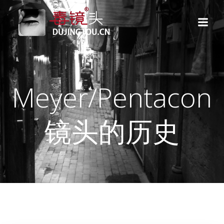
跳
转
到
内
容
Meyer/Pentacon
镜头的历史