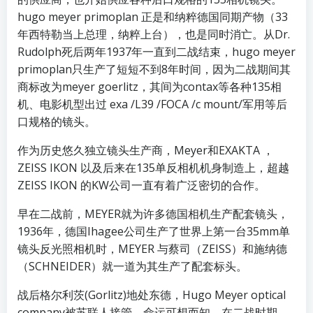
hugo meyer primoplan 正是和纳粹德国同期产物（33
年西特勒当上总理，纳粹上台），也是同时消亡。从Dr.
Rudolph死后两年1937年一直到二战结束，hugo meyer
primoplan只生产了短短不到8年时间，因为二战期间其
商标改为meyer goerlitz，其间为contax等各种135相
机、电影机型出过 exa /L39 /FOCA /c mount/军用等后
口规格的镜头。
作为历史悠久独立镜头生产商，Meyer和EXAKTA ，
ZEISS IKON 以及后来在135单反相机机身制造上，超越
ZEISS IKON 的KW公司一直有着广泛密切的合作。
早在二战前，MEYER就为许多德国相机生产配套镜头，
1936年，德国Ihagee公司生产了世界上第一台35mm单
镜头反光照相机时，MEYER 与蔡司（ZEISS）和施纳德
（SCHNEIDER）就一道为其生产了配套标头。
战后格尔利茨(Gorlitz)地处东德，Hugo Meyer optical
company被苏联人接管，命运可想而知。在二战时期