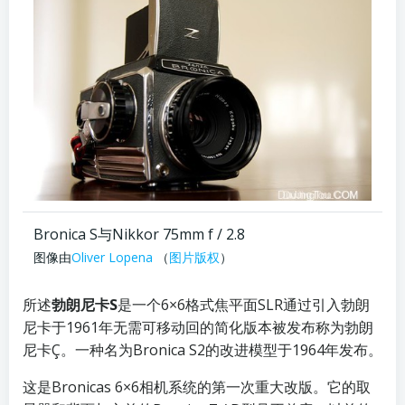
Bronica S与Nikkor 75mm f / 2.8
图像由
Oliver Lopena
（
图片版权
）
所述
勃朗尼卡S
是一个6×6格式焦平面SLR通过引入勃朗
尼卡于1961年无需可移动回的简化版本被发布称为勃朗
尼卡Ç。一种名为Bronica S2的改进模型于1964年发布。
这是Bronicas 6×6相机系统的第一次重大改版。它的取