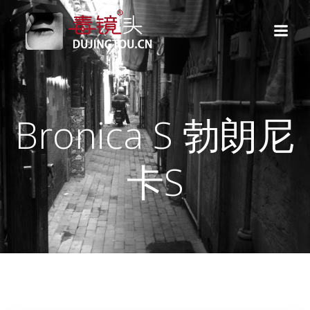
跳
转
到
内
容
Bronica S 勃朗尼
卡S