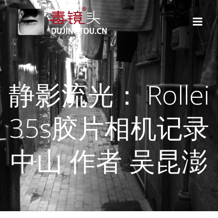
跳
转
到
内
容
静影流光： Rollei
35s胶片相机记录
中山 作者 吴昆澎