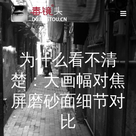
跳
转
到
内
容
为什么看不清
楚：大画幅对焦
屏磨砂面细节对
比