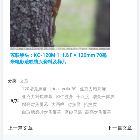
苏联镜头：KO-120M 1: 1.8 F = 120mm 70毫
米电影放映镜头资料及样片
分类
文章
120增亮屏幕
frica
yoke69
亚克力增亮屏
亚克力对焦屏幕
冈仁波齐
十八度
增亮一体屏
Tags:
增亮对焦屏幕
大画幅
对焦屏
拾捌度
白玻璃磨砂对焦屏幕
磨砂屏幕
高亮对焦屏幕
文
文
上一篇文章
下一篇文章