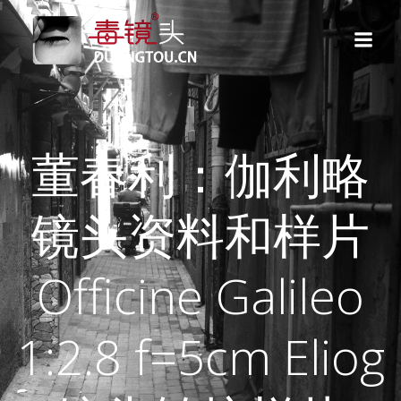
跳
转
到
内
容
董春利：伽利略
镜头资料和样片
Officine Galileo
1:2.8 f=5cm Eliog