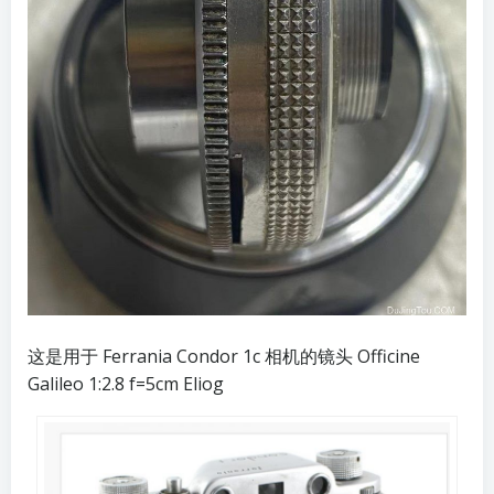
这是用于 Ferrania Condor 1c 相机的镜头 Officine
Galileo 1:2.8 f=5cm Eliog