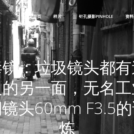
首页
样片
针孔摄影PINHOLE
资料
毒镜：垃圾镜头都有
人的另一面，无名工
镜头60mm F3.5
炼