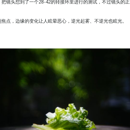
把镜头怼到了一个28-42的转接环里进行的测试，不过镜头的
到焦点，边缘的变化让人眩晕恶心，逆光起雾、不逆光也眩光。
。