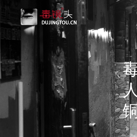
跳
转
到
内
容
铜