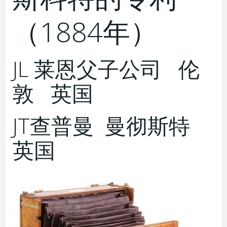
（1884年）
JL 莱恩父子公司 伦
敦 英国
JT查普曼 曼彻斯特
英国