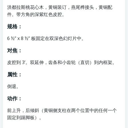
洪都拉斯桃花心木，黄铜装订，燕尾榫接头，黄铜配
件。带方角的深紫红色皮腔。
规格：
6 ½” x 8 ½” 板固定在双深色幻灯片中。
对焦：
皮腔到 3’。双延伸，齿条和小齿轮（直切）到内框架。
属性：
倒退。
动作：
前上升，后倾斜（黄铜侧支柱在两个位置中的任何一个
固定到踢脚板）。