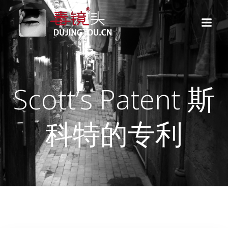
跳
转
到
内
容
Scott’s Patent 斯
科特的专利