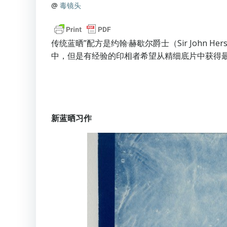
@
毒镜头
传统蓝晒”配方是约翰·赫歇尔爵士（Sir John
中，但是有经验的印相者希望从精细底片中获得最佳
新蓝晒习作