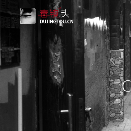
跳
转
到
内
容