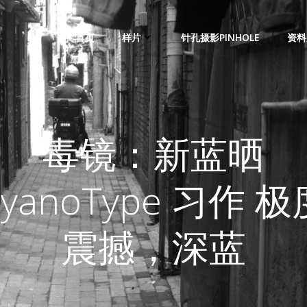
首页
样片
针孔摄影PINHOLE
资料
毒镜：新蓝晒
CyanoType 习作 极
震撼，深蓝