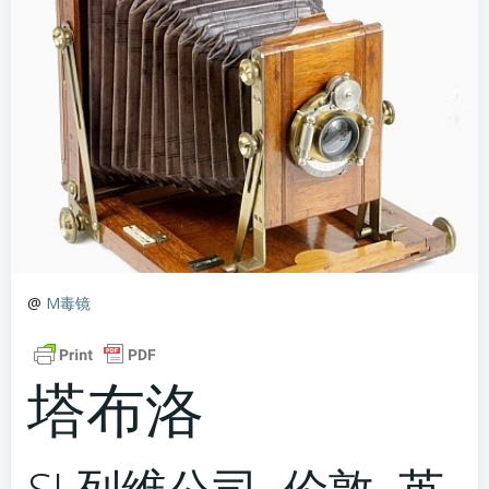
@
M毒镜
塔布洛
SJ 列维公司 伦敦 英