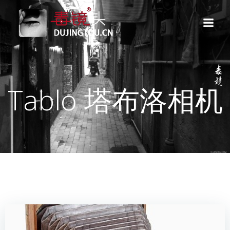
跳
转
到
内
容
Tablo 塔布洛相机