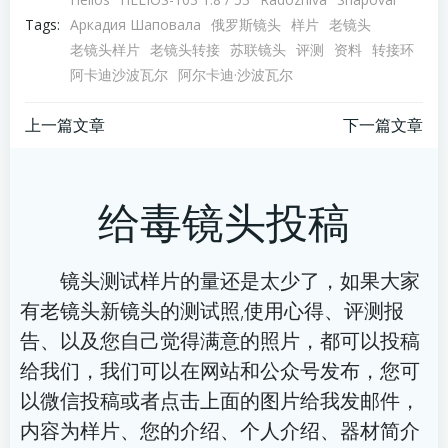
Tags:
Аркадия Шаповала
俄罗斯镜头
样片
老镜头
老镜头样片
老镜头转接
苏联镜头
评测
资料
转接环
阿卡迪沙波瓦尔
阿尔卡迪·沙波瓦尔
文
文
上一篇文章
下一篇文章
章
章
给毒镜头投稿
导
导
航
航
镜头测试样片的量还是太少了，如果大家
有老镜头新镜头的测试照,使用心得、评测报
告、以及您自己觉得满意的照片，都可以投稿
给我们，我们可以在网站和公众号发布，您可
以微信投稿或者点击上面的图片给我发邮件，
内容为样片、您的介绍、个人介绍、器材简介