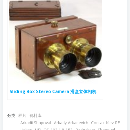
Sliding Box Stereo Camera 滑盒立体相机
分类
样片
资料库
Arkadii Shapoval
Arkady Arkadevich
Contax-Kiev RF
Helios
HELIOS-103 1.8 / 53
Radozhiva
Shapoval