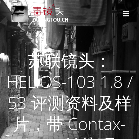
跳
转
到
内
容
苏联镜头：
HELIOS-103 1.8 /
53 评测资料及样
片，带 Contax-