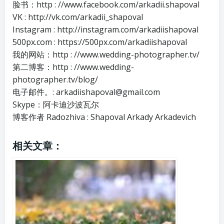
脸书：http : //www.facebook.com/arkadii.shapoval
VK : http://vk.com/arkadii_shapoval
Instagram : http://instagram.com/arkadiishapoval
500px.com : https://500px.com/arkadiishapoval
我的网站：http : //www.wedding-photographer.tv/
第二博客：http : //www.wedding-
photographer.tv/blog/
电子邮件。: arkadiishapoval@gmail.com
Skype：阿卡迪沙波瓦尔
博客作者 Radozhiva : Shapoval Arkady Arkadevich
相关文章：