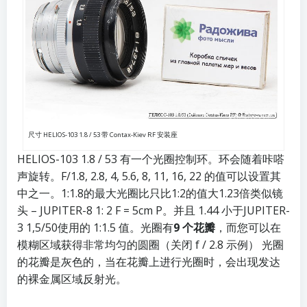
尺寸 HELIOS-103 1.8 / 53 带 Contax-Kiev RF 安装座
HELIOS-103 1.8 / 53 有一个光圈控制环。环会随着咔嗒
声旋转。F/1.8, 2.8, 4, 5.6, 8, 11, 16, 22 的值可以设置其
中之一。1:1.8的最大光圈比只比1:2的值大1.23倍类似镜
头 –
JUPITER-8 1: 2 F = 5cm P
。并且 1.44 小于
JUPITER-
3 1,5/50
使用的 1:1.5 值。光圈有
9 个花瓣
，而您可以在
模糊区域获得非常均匀的圆圈（
关闭 f / 2.8 示例
） 光圈
的花瓣是灰色的，当在花瓣上进行光圈时，会出现发达
的裸金属区域反射光。