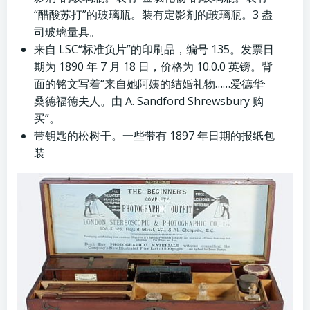
“醋酸苏打”的玻璃瓶。装有定影剂的玻璃瓶。3 盎
司玻璃量具。
来自 LSC“标准负片”的印刷品，编号 135。发票日
期为 1890 年 7 月 18 日，价格为 10.0.0 英镑。背
面的铭文写着“来自她阿姨的结婚礼物……爱德华·
桑德福德夫人。由 A. Sandford Shrewsbury 购
买”。
带钥匙的松树干。一些带有 1897 年日期的报纸包
装