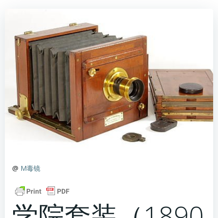
@
M毒镜
学院套装（1890