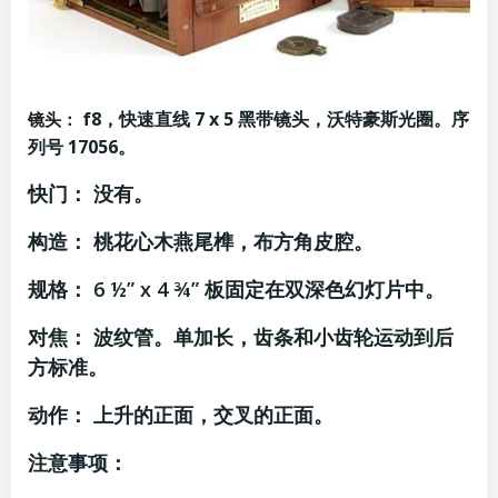
f8，快速直线 7 x 5 黑带镜头，沃特豪斯光圈。序
镜头：
列号 17056。
快门： 没有。
构造： 桃花心木燕尾榫，布方角皮腔。
规格： 6 ½” x 4 ¾” 板固定在双深色幻灯片中。
对焦： 波纹管。单加长，齿条和小齿轮运动到后
方标准。
动作： 上升的正面，交叉的正面。
注意事项：