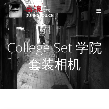
跳
转
到
内
容
College Set 学院
套装相机