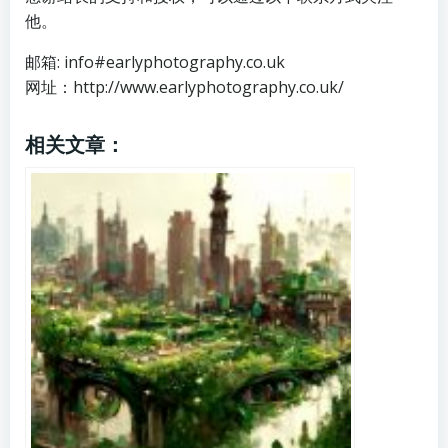
他。
邮箱: info#earlyphotography.co.uk
网址：http://www.earlyphotography.co.uk/
相关文章：