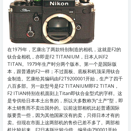
在1979年，艺康出了两款特别制造的相机，这就是F2的
钛合金相机，亦即是F2 TITANIUM，日本人叫F2
TITAN。1979年生产时分两个版本。第一个是国际版
本，跟普通的F2一样；不过面板、底板和机顶采用钛合
金制造。艺康给其编码由F2T9200001开始，生产了四千
八百多部。另一款型号是F2 TITANIUM即F2 TITAN，
F2 ITIAN特别在机面刻上Titan即钛合金型式的字样。这
是专供给日本本土出售的，所以大多数称为“土产”型，即
本土销售而不卖出国外的。以前这部相机比起普通国际
版要贵一些，因为其他国家没有的卖，只得日本才有的
卖。但现在市面上这两部机的售价已差不多了。两部相
机比较起来，F2日本版比较少些，编号由790001开始，