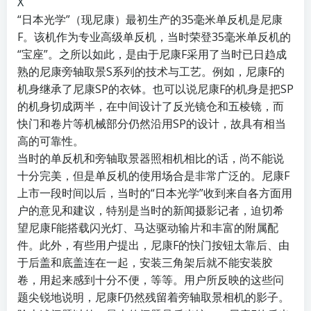
X
“日本光学”（现尼康）最初生产的35毫米单反机是尼康
F。该机作为专业高级单反机，当时荣登35毫米单反机的
“宝座”。之所以如此，是由于尼康F采用了当时已日趋成
熟的尼康旁轴取景S系列的技术与工艺。例如，尼康F的
机身继承了尼康SP的衣钵。也可以说尼康F的机身是把SP
的机身切成两半，在中间设计了反光镜仓和五棱镜，而
快门和卷片等机械部分仍然沿用SP的设计，故具有相当
高的可靠性。
当时的单反机和旁轴取景器照相机相比的话，尚不能说
十分完美，但是单反机的使用场合是非常广泛的。尼康F
上市一段时间以后，当时的“日本光学”收到来自各方面用
户的意见和建议，特别是当时的新闻摄影记者，迫切希
望尼康F能搭载闪光灯、马达驱动输片和丰富的附属配
件。此外，有些用户提出，尼康F的快门按钮太靠后、由
于后盖和底盖连在一起，安装三角架后就不能安装胶
卷，用起来感到十分不便，等等。用户所反映的这些问
题尖锐地说明，尼康F仍然残留着旁轴取景相机的影子。