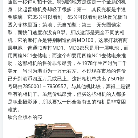
速度一秒钟可拍十张。特别的地方是这是一个全新的机
身，比起普通机身却轻了很多；第一，其反光板是半透
明玻璃，它35％可以看到，65％可以看到那块反光板而
透入菲林里面；第地，无自拍掣；第三，无光圈锁定
掣，而快门速度亦没有B掣。所以这部是完全不同的相
机，它的摩打亦是特别制造的叫MD100，这摩打就有两
层电池；普通F2摩打MD1、MD2都只是用一层电池，而
用两粒NC1去储电；而这个却要用四粒NC1去储电来推
动，这部相机的售价非常昂贵，在1978年生产时为二千
美元，当时为港币为一万元右左。不过现在市场的售价
已升到港币四五万元或已上。这部相机总共出了501部，
号码由7850001－7850557。与其他机比较，算得上是很
罕有的相机了。虽然价钱昂贵，但买这些相机的人都多
是职业摄影师，所以要找一部全新有盒的相机是非常困
难的。
钛合金版本的F2