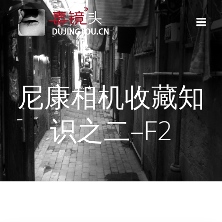
跳
转
到
内
容
尼康相机收藏知
识之二–F2