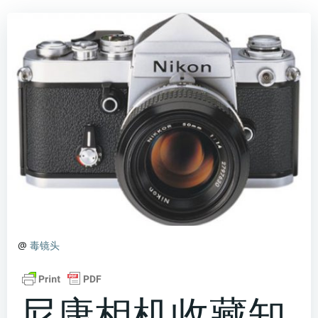
@
毒镜头
尼康相机收藏知