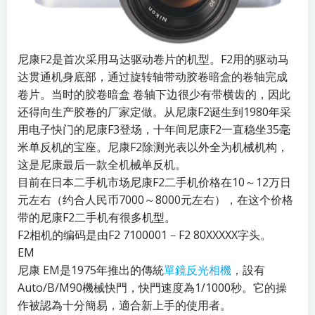
尼康F2是首次采用马达驱动卷片的机型。F2用的驱动马
达贯通机身底部，通过旋转轴带动胶卷暗盒的卷轴完成
卷片。当时的胶卷暗盒 卷轴下边很少有带横齿的，因此
还得向生产胶卷的厂家定做。从尼康F2诞生到1980年采
用电子快门的尼康F3登场，十年间尼康F2一直稳坐35毫
米单反机的宝座。尼康F2除测光表以外全为机械机构，
这是尼康最后一款全机械单反机。
目前在日本二手机市场尼康F2二手机价格在10～12万日
元左右（约合人民币7000～8000元左右），在这个价格
带的尼康F2二手机有很多机型。
F2相机的编码是由F2 7100001－F2 80XXXXX字头。
EM
尼康 EM是1975年推出的傳統
單鏡反光相機
，設有
Auto/B/M90機械快門，快門速度為1/1000秒。它的操
作被認為十分簡易，適合新上手的使用者。