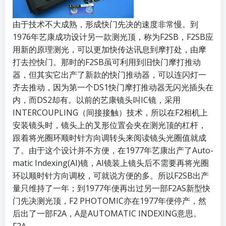
由于技术不大成熟，形成快门先决的速度非常慢。到
1976年艺康成功设计另一款测光顶，称为F2SB，F2SB应
用新的原理测光，可以更加快传达讯息到摩打处，由摩
打去控快门。那时的F2SB虽可利用到旧快门摩打推动
器，但其实它出产了新款的快门推动器，可以连闪灯一
齐去推动，因为第一个DS1快门摩打推动器无闪光插头在
内，而DS2却有。以前的艺康镜头叫IC镜，采用
INTERCOUPLING（间接接触）技术，所以在F2相机上
安装镜头时，镜头上的叉形位置会夹在测光顶的杠杆，
跟着将光圈环顺时针方向调转头来阅读镜头光圈值就成
了。由于这个设计并不方便，在1977年艺康出产了Auto-
matic Indexing(AI)镜，AI镜装上镜头后不需要再将光圈
环以顺时针方向调校，可就说方便的多。所以F2SB出产
量只维持了一年；到1977年便再出过另一部F2AS新型快
门先决测光顶，F2 PHOTOMIC亦在1977年便停产，然
后出了一部F2A，A是AUTOMATIC INDEXING意思。
F2A