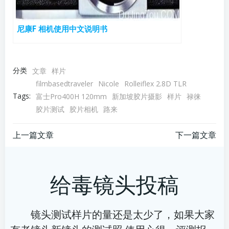
尼康F 相机使用中文说明书
分类
文章
样片
filmbasedtraveler
Nicole
Rolleiflex 2.8D TLR
Tags:
富士Pro400H 120mm
新加坡胶片摄影
样片
禄徕
胶片测试
胶片相机
路来
文
文
上一篇文章
下一篇文章
章
章
给毒镜头投稿
导
导
航
航
镜头测试样片的量还是太少了，如果大家