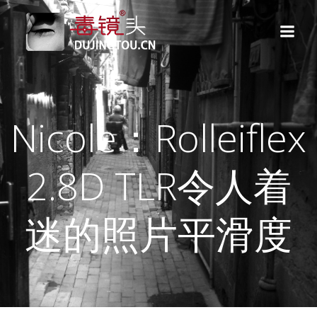
跳
转
到
内
容
Nicole：Rolleiflex
2.8D TLR令人着
迷的照片平滑度