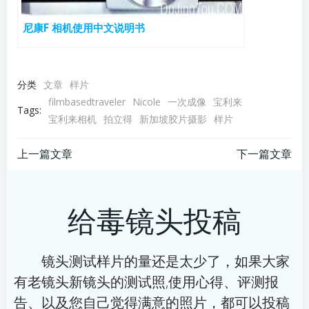
尼康F 相机使用中文说明书
分类
文章
样片
filmbasedtraveler
Nicole
一次成像
宝利来
Tags:
宝利来相机
拍立得
新加坡胶片摄影
样片
文
文
上一篇文章
下一篇文章
章
章
给毒镜头投稿
导
导
航
航
镜头测试样片的量还是太少了，如果大家
有老镜头新镜头的测试照,使用心得、评测报
告、以及您自己觉得满意的照片，都可以投稿