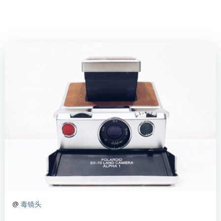
@
毒镜头