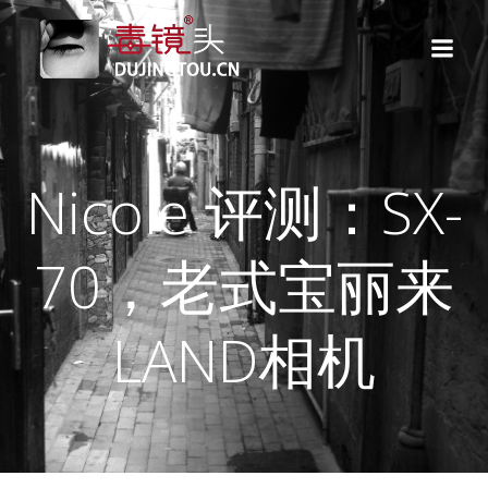
跳
转
到
内
容
Nicole 评测：SX-
70，老式宝丽来
LAND相机