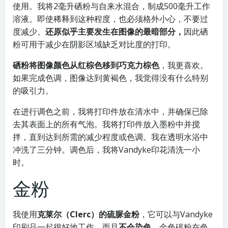
使用。我将2毫升硒粉与自来水混合，制成500毫升工作
溶液。即使稀释到这种程度，也必须格外小心，不要过
度减少。
还原似乎主要发生在图像的最暗部分，
因此硒
粉可用于减少在阴影区域缺乏对比度的打印。
硒粉将图像颜色从红棕色移到巧克力棕色
，我更喜欢。
如果完成色调，图像达到黄褐色，我觉得没有什么特别
的吸引力。
在进行调色之前，我将打印件放在清水中，并确保已除
去其表面上的所有气泡。我将打印件放入墨粉中并搅
拌，直到达到所需的减少程度或色调。我在透明水浴中
冲洗了三分钟。调色后，我将Vandyke印花清洗一小
时。
金粉
我使用
克莱尔（Clerc）的硫脲金粉
，它可以与Vandyke
印刷品一起很好地工作，而且
不会染色
。金色碳粉在色