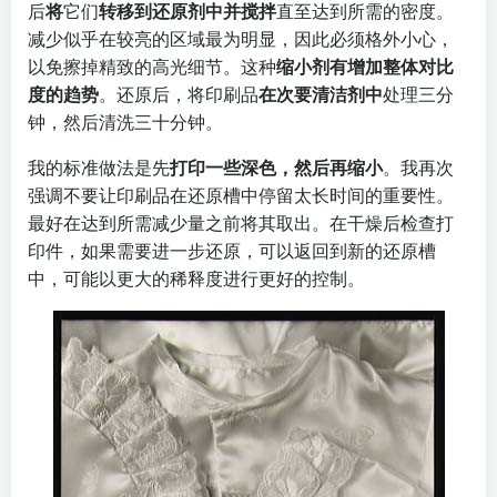
后
将
它们
转移到还原剂中并搅拌
直至达到所需的密度。
减少似乎在较亮的区域最为明显，因此必须格外小心，
以免擦掉精致的高光细节。这种
缩小剂有增加整体对比
度的趋势
。还原后，将印刷品
在次要清洁剂中
处理三分
钟，然后清洗三十分钟。
我的标准做法是先
打印一些深色，然后再缩小
。我再次
强调不要让印刷品在还原槽中停留太长时间的重要性。
最好在达到所需减少量之前将其取出。在干燥后检查打
印件，如果需要进一步还原，可以返回到新的还原槽
中，可能以更大的稀释度进行更好的控制。