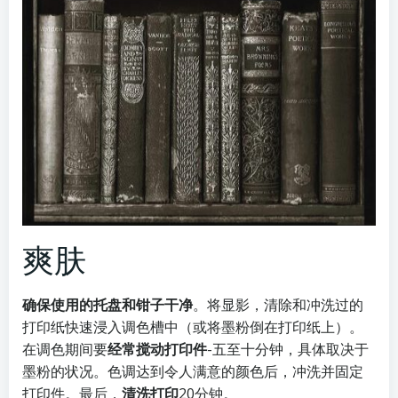
爽肤
确保使用的托盘和钳子干净
。将显影，清除和冲洗过的
打印纸快速浸入调色槽中（或将墨粉倒在打印纸上）。
在调色期间要
经常搅动打印件
-五至十分钟，具体取决于
墨粉的状况。色调达到令人满意的颜色后，冲洗并固定
打印件。最后，
清洗打印
20分钟。