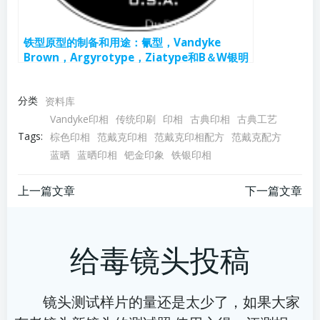
铁型原型的制备和用途：氰型，Vandyke
Brown，Argyrotype，Ziatype和B＆W银明
胶v.1.5的卤化银工艺
分类
资料库
Vandyke印相
传统印刷
印相
古典印相
古典工艺
Tags:
棕色印相
范戴克印相
范戴克印相配方
范戴克配方
蓝晒
蓝晒印相
钯金印象
铁银印相
文
文
上一篇文章
下一篇文章
章
章
给毒镜头投稿
导
导
航
航
镜头测试样片的量还是太少了，如果大家