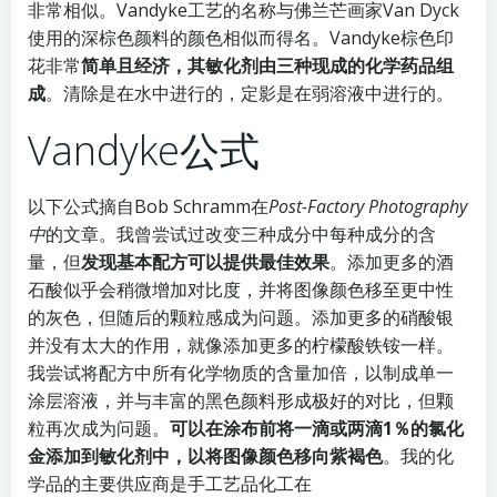
非常相似。Vandyke工艺的名称与佛兰芒画家Van Dyck
使用的深棕色颜料的颜色相似而得名。Vandyke棕色印
花非常
简单且经济，其敏​​化剂由三种现成的化学药品组
成
。清除是在水中进行的，定影是在弱溶液中进行的。
Vandyke公式
以下公式摘自Bob Schramm在
Post-Factory Photography
中
的文章。我曾尝试过改变三种成分中每种成分的含
量，但
发现基本配方可以提供最佳效果
。添加更多的酒
石酸似乎会稍微增加对比度，并将图像颜色移至更中性
的灰色，但随后的颗粒感成为问题。添加更多的硝酸银
并没有太大的作用，就像添加更多的柠檬酸铁铵一样。
我尝试将配方中所有化学物质的含量加倍，以制成单一
涂层溶液，并与丰富的黑色颜料形成极好的对比，但颗
粒再次成为问题。
可以在涂布前将一滴或两滴1％的氯化
金添加到敏化剂中，以将图像颜色移向紫褐色
。我的化
学品的主要供应商是手工艺品化工在