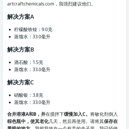
artcraftchemicals.com
，我强烈建议他们。
解决方案A
柠檬酸铁铵：9.0克
蒸馏水：33.0毫升
解决方案B
酒石酸：1.5克
蒸馏水：33.0毫升
解决方案C
硝酸银：3.8克
蒸馏水：33.0毫升
合并溶液A和B，并
在搅拌下
缓慢加入C。
将敏化剂倒入
棕色瓶中，使其老化
几天，然后再使用。请将其
保存在
黑暗的地方
。我把我放在一个有盖的盒子里。我已经使