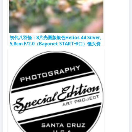
初代八羽怪：8片光圈版银色Helios 44 Silver,
5,8cm F/2.0（Bayonet START卡口）镜头资
料和样片