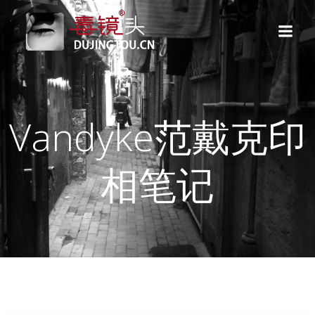
跳
转
到
内
容
Vandyke范戴克印
相笔记