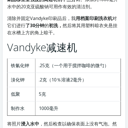
水中的20克亚硫酸钠可用作有效的清洁剂。
清除并固定Vandyke印刷品后，我
用档案印刷洗衣机
对
它们进行
了30分钟
的
初洗，
然后将其用塑料晾衣夹悬挂
在水槽上方的角上晾干。
Vandyke减速机
铁氰化钾
.25克（一个用于搅拌咖啡的微勺）
溴化钾
.2克（10％溶液2毫升）
低聚
5克
制作水
1000毫升
将照片
浸入水中
，然后检查以确保表面上没有气泡。然