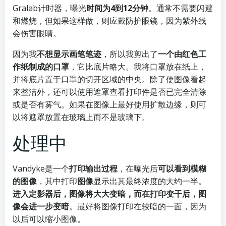
Gralab计时器，曝光
时间为4到12分钟
。通常不需要闪避
和燃烧，但如果这样做，则应戴防护眼镜，因为紫外线
会伤害眼睛。
因为我
不想显示画笔笔迹
，所以我剪出了
一个由红色工
作纸制成的口罩
，它比底片略大。我将口罩放在纸上，
并将底片置于口罩的切开区域的中央。除了使图像看起
来整洁外，还可以使用遮罩查看打印件是否已完全清除
或是否有雾气。如果在图像上最好使用扩散边缘，则可
以将遮罩放置在玻璃上而不是玻璃下。
处理中
Vandyke是一个
打印输出过程
，在曝光后
可以看到模糊
的图像
，其中打印
图像
显示出其最终浓度的大约一半。
进入定影器后，图像将大大变暗，而在打印变干后，图
像会进一步变暗
。最好将图像打印在较暗的一面，因为
以后可以缩小图像。