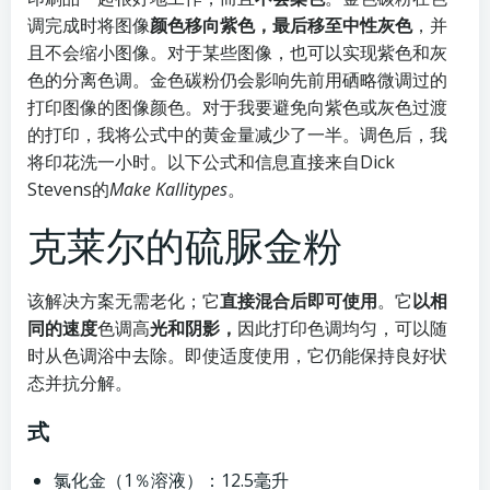
调完成时将图像
颜色移向紫色，最后移至中性灰色
，并
且不会缩小图像。对于某些图像，也可以实现紫色和灰
色的分离色调。金色碳粉仍会影响先前用硒略微调过的
打印图像的图像颜色。对于我要避免向紫色或灰色过渡
的打印，我将公式中的黄金量减少了一半。调色后，我
将印花洗一小时。以下公式和信息直接来自Dick
Stevens的
Make Kallitypes
。
克莱尔的硫脲金粉
该解决方案无需老化；它
直接混合后即可使用
。它
以相
同的速度
色调高
光和阴影，
因此打印色调均匀，可以随
时从色调浴中去除。即使适度使用，它仍能保持良好状
态并抗分解。
式
氯化金（1％溶液）：12.5毫升