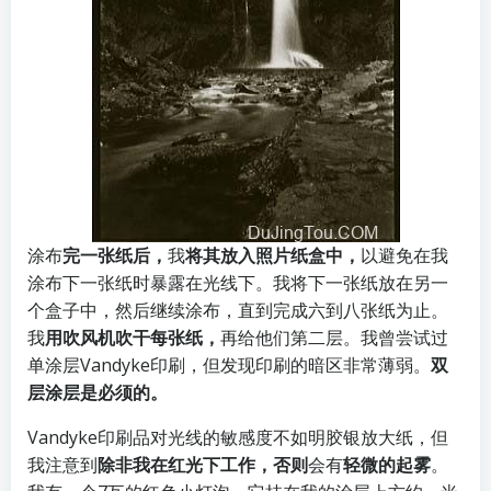
涂布
完一张纸后，
我
将其放入照片纸盒中，
以避免在我
涂布下一张纸时暴露在光线下。我将下一张纸放在另一
个盒子中，然后继续涂布，直到完成六到八张纸为止。
我
用吹风机吹干每张纸，
再给他们第二层。我曾尝试过
单涂层Vandyke印刷，但发现印刷的暗区非常薄弱。
双
层涂层是必须的。
Vandyke印刷品对光线的敏感度不如明胶银放大纸，但
我注意到
除非我在红光下工作，否则
会有
轻微的起雾
。