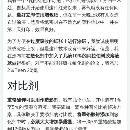
我有一个7瓦的红色小灯泡，它挂在我的涂层上方约一米
处。自从我开始使用这种红光以来，雾气就没有任何问
题。
最好立即使用增敏纸，
但在前一天晚上我有几次涂
布过涂层，然后将纸密封在不透光的塑料信封中，并在
第二天打印，效果良好。
为了方便
在过度吸收的纸张上进行涂层，
我尝试使用明
胶或淀粉上浆，但是这种技术没有带来好运。但是，我
在涂布前
在敏化剂中加入了几滴10％的阿拉伯树胶溶液
就
做得很好。对于不能很好吸收敏化剂的论文，我添加
2％Teen 20滴。
对比剂
重铬酸钾可以用作造影剂
。我有几个小瓶，其中装有1％
至5％的预混合溶液。我要添加一滴各种百分比的解决方
案，具体取决于要添加的对比度。
将重铬酸钾添加
到敏
化剂中
时，必须大大增加暴露量
。将一滴3％重铬酸盐加
到12滴敏化剂中，暴露量必须几乎翻倍。