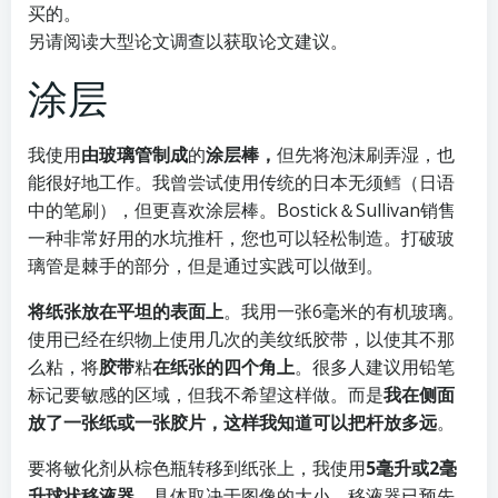
买的。
另请阅读
大型论文调查
以获取论文建议。
涂层
我使用
由玻璃管制成
的
涂层棒，
但先将泡沫刷弄湿，也
能很好地工作。我曾尝试使用传统的日本无须鳕（日语
中的笔刷），但更喜欢涂层棒。
Bostick＆Sullivan
销售
一种非常好用的水坑推杆，您也可以轻松制造。打破玻
璃管是棘手的部分，但是通过实践可以做到。
将纸张放在平坦的表面上
。我用一张6毫米的有机玻璃。
使用已经在织物上使用几次的美纹纸胶带，以使其不那
么粘，将
胶带
粘
在纸张的四个角上
。很多人建议用铅笔
标记要敏感的区域，但我不希望这样做。而是
我在侧面
放了一张纸或一张胶片，这样我知道可以把杆放多远
。
要将敏化剂从棕色瓶转移到纸张上，我使用
5毫升或2毫
升球状移液器
，具体取决于图像的大小。移液器已预先