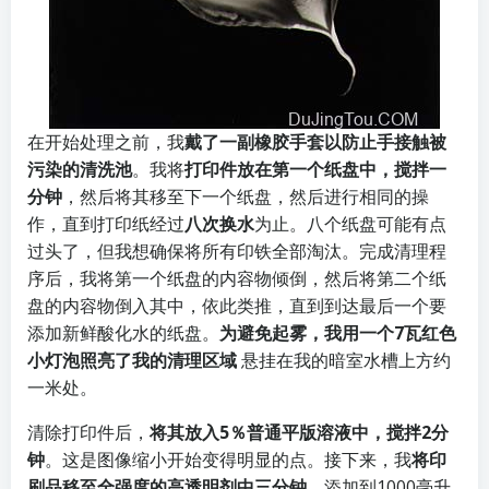
在开始处理之前，我
戴了一副橡胶手套以防止手接触被
污染的清洗池
。我将
打印件放在第一个纸盘中，搅拌一
分钟
，然后将其移至下一个纸盘，然后进行相同的操
作，直到打印纸经过
八次换水
为止。八个纸盘可能有点
过头了，但我想确保将所有印铁全部淘汰。完成清理程
序后，我将第一个纸盘的内容物倾倒，然后将第二个纸
盘的内容物倒入其中，依此类推，直到到达最后一个要
添加新鲜酸化水的纸盘。
为避免起雾，我用一个7瓦红色
小灯泡照亮了我的清理区域
悬挂在我的暗室水槽上方约
一米处。
清除打印件后，
将其放入5％普通平版溶液中，搅拌2分
钟
。这是图像缩小开始变得明显的点。接下来，我
将印
刷品移至全强度的高透明剂中三分钟
。添加到1000毫升