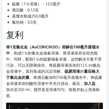
硫脲（1％溶液）：12.5毫升
酒石酸：0.12克
蒸馏水制成250.0毫升
氯化钠：5.0克
复利
将1克氯化金（AuCl3HClH2O）溶解在100毫升蒸馏水
中
，制成1％的氯化金储备溶液。将溶液保存在棕色瓶
中。同样，配制1％的硫脲储备溶液。这些解决方案不受
污染，可以无限期保存。将硫脲溶液添加到12.5 ml氯化
金溶液中，直到形成的沉淀溶解。
硫脲溶液
的
量应略大
于氯化金的量
。将酒石酸加到150毫升蒸馏水中。将硫脲
金溶液添加到酸性溶液中并充分混合。最后，
加入盐
，
加水至250 ml，搅拌直至溶液均匀。装瓶并贴上溶液标
签。