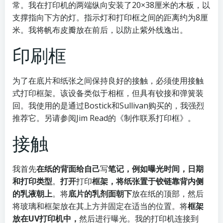
常。我在打印机的两端纵向安装了20×38厘米的木板，以
支撑指向下方的灯。指示灯和打印框之间的距离约为8厘
米。我将帆布皮瓣放在前后，以防止紫外线逸出。
印刷框
为了在底片和纸张之间保持良好的接触，必须使用接触
式打印框架。该设备类似于相框，但具有铰接和弹簧装
回。我使用的是通过Bostick和Sullivan购买的，我强烈
推荐它。另
请
参阅Jim Read的《制作联系打印框》。
接触
我首先
在纸的背面给自己
写
笔记，例如曝光时间，日期
和打印类型
。
打开
打印
框架，将纸张置于铰链靠背内侧
的乳液朝上
。将
底片的乳剂面朝下
放在纸的顶部，然后
将玻璃和框架放在其上方并固定在适当的位置。将
框架
放在UV打印机中，
然后进行曝光。我的打印机连接到