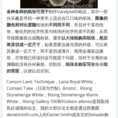
各种各样的纸张可用于
制作Vandyke印刷品，其中一部
分乐趣是寻找一种美学上适合自己口味的纸张。
图像的
颜色和对比度随
纸张的
不同而不同
，并且对于某些纸
张，敏化剂的化学性质与纸张的化学性质不匹配，从而
导致图像斑点或颗粒状。通常
以大张纸购买纸张，然后
将其切成一定尺寸
，如果需要边缘光滑的外观，可以将
其撕成一定尺寸，而不是切成薄片。我用金属直边撕
纸，尽管我已经读到这可能是个问题，但对于分离的金
属颗粒没有任何麻烦。切割后，
纸张名称应写在
每张
纸
的背面
，以便以后识别。
Canson Lavis Technique，Lana Royal White，
Cotman Take（日语为竹制）Bristol，Rising
Stonehenge White，Rising Stonehenge Warm
White，Rising Gallery 100和Holbein albireo是我取得
良好成绩的论文。我的大部分论文都是通过西雅图
danielsmith.com上的Daniel Smith或东京的
Sekaido
购