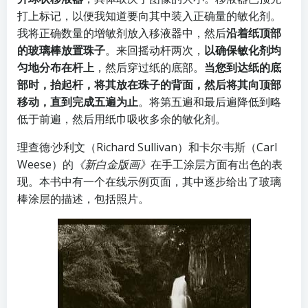
打上标记，以便我知道要向其中装入正确量的敏化剂。
我将正确数量的增敏剂放入移液器中，然后
沿着纸顶部
的玻璃棒放置珠子
。来回摇动杆两次，
以确保敏化剂均
匀地分布在杆上
，然后穿过纸的底部。
当您到达纸的底
部时，抬起杆，将其放在珠子的背面，然后将其向顶部
移动，直到完成五遍为止
。将第五遍和最后遍降低到略
低于前遍，然后用纸巾吸收多余的敏化剂。
理查德·沙利文（Richard Sullivan）和卡尔·韦斯（Carl
Weese）的
《新白金版画》
在手工涂层方面有出色的表
现。本书中有一个在线示例页面，其中逐步给出了玻璃
棒涂层的描述，包括照片。