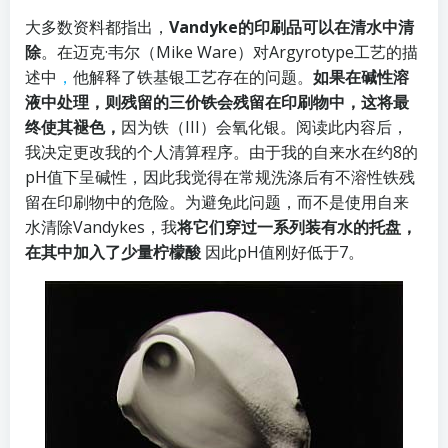
大多数资料都指出，
Vandyke的印刷品可以在清水中清
除
。在迈克·韦尔（Mike Ware）对
Argyrotype工艺
的描
述中
，
他解释了铁基银工艺存在的问题。
如果在碱性溶
液中处理，则残留的三价铁会残留在印刷物中，这将最
终使其褪色，
因为铁（III）会氧化银。阅读此内容后，
我决定更改我的个人清算程序。由于我的自来水在约8的
pH值下呈碱性，因此我觉得在常规洗涤后有不溶性铁残
留在印刷物中的危险。为避免此问题，而不是使用自来
水清除Vandykes，我
将它们穿过一系列装有水的托盘，
在其中加入了少量柠檬酸
因此pH值刚好低于7。