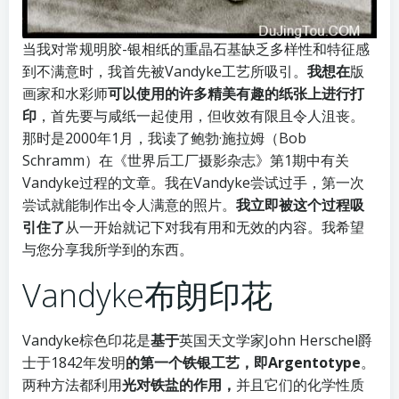
当我对常规明胶-银相纸的重晶石基缺乏多样性和特征感
到不满意时，我首先被Vandyke工艺所吸引。
我想在
版
画家和水彩师
可以使用的许多精美有趣的纸张上进行打
印
，首先要与咸纸一起使用，但收效有限且令人沮丧。
那时是2000年1月，我读了鲍勃·施拉姆（Bob
Schramm）在
《世界后工厂摄影杂志》
第1期中有关
Vandyke过程的文章。我在Vandyke尝试过手，第一次
尝试就能制作出令人满意的照片。
我立即被这个过程吸
引住了
从一开始就记下对我有用和无效的内容。我希望
与您分享我所学到的东西。
Vandyke布朗印花
Vandyke棕色印花是
基于
英国天文学家John Herschel爵
士于1842年发明
的第一个铁银工艺，即Argentotype
。
两种方法都利用
光对铁盐的作用，
并且它们的化学性质