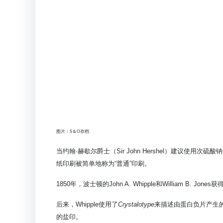
图片：S＆O存档
当约翰·赫歇尔爵士（Sir John Hershel）建议使用次
纸印刷被简单地称为“普通”印刷。
1850年，波士顿的John A. Whipple和William B.
后来，Whipple使用了
Crystalotype
来描述由蛋白负片产生
的盐印。