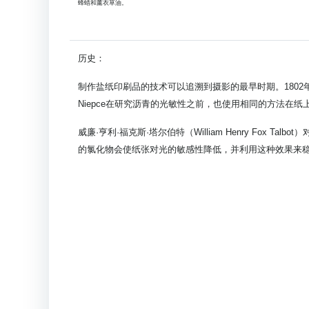
蜂蜡和薰衣草油。
历史：
制作盐纸印刷品的技术可以追溯到摄影的最早时期。1802年
Niepce在研究沥青的光敏性之前，也使用相同的方法在纸
威廉·亨利·福克斯·塔尔伯特（William Henry Fo
的氯化物会使纸张对光的敏感性降低，并利用这种效果来稳定