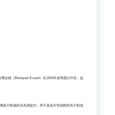
（Blanquart-Evrard）在1850年发明蛋白印后，盐
璃底片制成的无色调盐印，而不是由方型或蜡纸负片制成