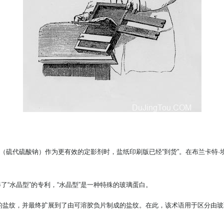
硫酸钠（硫代硫酸钠）作为更有效的定影剂时，盐纸印刷版已经“到货”。在布兰卡特·埃弗拉德
 Jones获得了“水晶型”的专利，“水晶型”是一种特殊的玻璃蛋白。
的盐纹，并最终扩展到了由可溶胶负片制成的盐纹。在此，该术语用于区分由玻