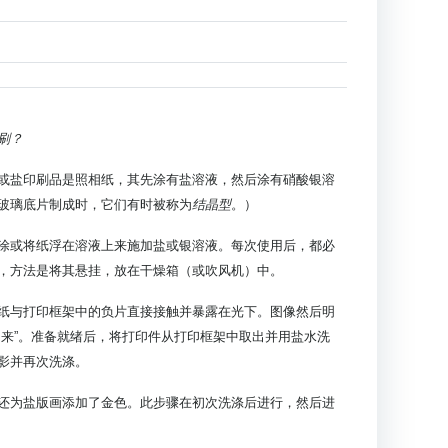
刷？
或盐印刷品是照相纸，其先涂有盐溶液，然后涂有硝酸银溶
玻璃底片制成时，它们有时被称为
结晶型
。）
涂或将纸浮在溶液上来施加盐或银溶液。每次使用后，都必
，方法是将其悬挂，放在干燥箱（或吹风机）中。
纸与打印框架中的负片直接接触并暴露在光下。图像然后明
出来”。准备就绪后，将打印件从打印框架中取出并用盐水洗
影并再次洗涤。
还为盐版画添加了金色。此步骤在初次洗涤后进行，然后进