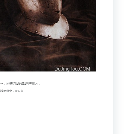
terman，火棉胶印版的盐版印刷照片，
堂示范中，2007年