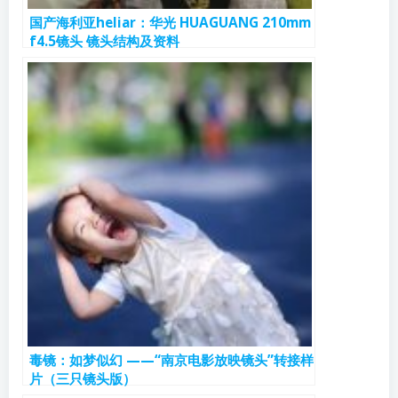
国产海利亚heliar：华光 HUAGUANG 210mm
f4.5镜头 镜头结构及资料
毒镜：如梦似幻 ——“南京电影放映镜头”转接样
片（三只镜头版）