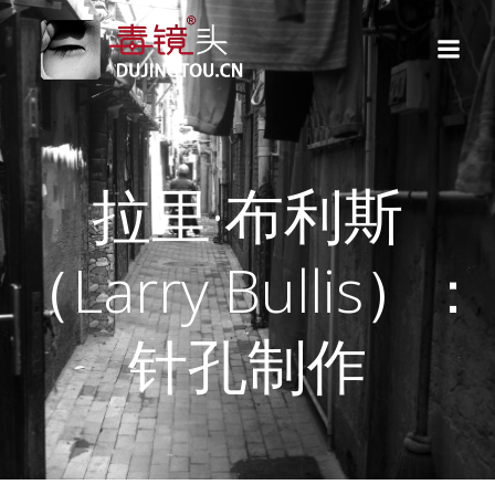
跳
转
到
内
容
拉里·布利斯
（Larry Bullis）：
针孔制作