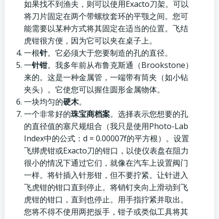
如果找不到渔夫，则可以使用Exacto刀架。可以
将刀片固定在两个带螺纹套环的平颚之间。您可
能需要以某种方式将其固定在适当的位置。飞结
虎钳很方便，因为它可以夹在桌子上。
一根
针
。它必须大于您要制造的孔的直径。
一
针钳
。我多年前从布鲁克斯通（Brookstone）
来的。这是一种金属管，一端带有筒夹（如小钻
夹头）。它使您可以握住圆形金属物体。
一块均匀的
硬木
。
一个非常好的
珠宝商档案
。选择表示您想要的孔
的直径值的塞尺规组合（我只是使用Photo-Lab
Index中的公式：d = 0.00007f的平方根）。设置
飞绑虎钳或Exacto刀的钳口，以使仪表盘在阻力
很小的情况下通过它们，就像在汽车上设置阀门
一样。将针插入针形钳，但不要拧紧。让针进入
飞虎钳的钳口直到停止。将销钉夹向上滑动到飞
虎钳的钳口，直到也停止。用手指拧紧并取出。
您将不得不使用两把扳手，钳子或类似工具将其