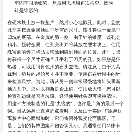
牢固牢固地锁紧。然后用飞虎钳再次检查。因为
针是锥形的
在硬木块上放一块垫片，然后小心地戳孔。此时，您的
孔非常接近金属顶面中所需的尺寸。该孔将位于金属中
凹坑的底部。在金属的另一侧，由于针的锥度，该孔会
稍小。旋转金属，使孔突出并将其放在硬木块上。使用
珠宝商的锉刀将凸块移除到碰到顶面的位置。此时，您
将获得一个尺寸正确且几乎利于刀刃的孔。如果您是狂
热者，可以用阿肯色州的石头去做。请注意，由于刀具
锋利，垫片的起始尺寸并不重要。使用仍在针钳中的针
来检查尺寸。为此，请从另一侧非常缓慢地将针头重新
插入孔中。您可以判断是否正确。使用放大镜，您可以
检查孔边缘是否有垃圾。轻轻使用针头即可保持清洁。
用这种方法制造的孔是“尖锐的”，也许是广角的最后一个
词。当从远离垂直点的点看时，以及由于实际“ f”距离远
离胶片中心而增加时，它们将因外观变化而脱落。但
是，它们的装饰图案不如管状孔小。我通常使用M徕卡