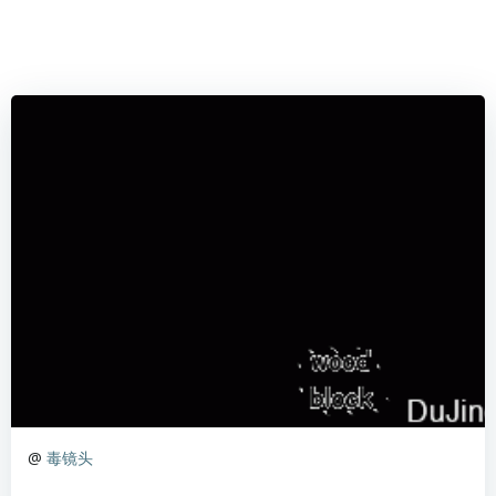
@
毒镜头