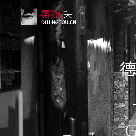
跳
转
到
内
容
德
G