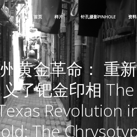
首页
样片
针孔摄影PINHOLE
资料
州黄金革命： 重
义了钯金印相 The
Texas Revolution i
old: The Chrysoty