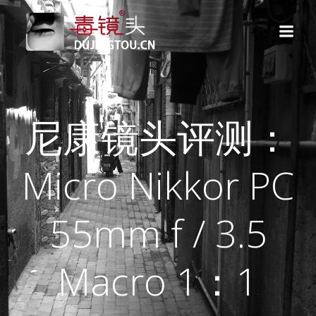
跳
转
到
内
容
尼康镜头评测：
Micro Nikkor PC
55mm f / 3.5
Macro 1：1