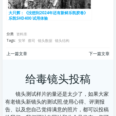
大只辉：《没想到2024年还有新鲜乐凯胶卷》
乐凯SHD400 试用体验
分类
资料库
Tags:
安琴
蔡司
镜头数据
镜头结构
文
文
上一篇文章
下一篇文章
章
章
给毒镜头投稿
导
导
航
航
镜头测试样片的量还是太少了，如果大家
有老镜头新镜头的测试照,使用心得、评测报
告、以及您自己觉得满意的照片，都可以投稿