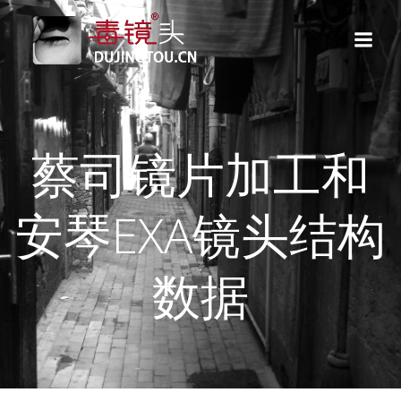
跳
转
到
内
容
蔡司镜片加工和
安琴EXA镜头结构
数据