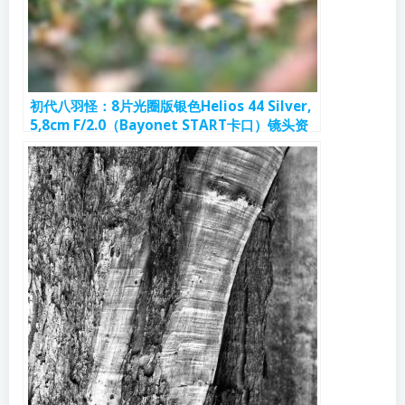
初代八羽怪：8片光圈版银色Helios 44 Silver,
5,8cm F/2.0（Bayonet START卡口）镜头资
料和样片