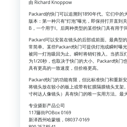
由 Richard Knoppow
Packard的快门可以追溯到1890年代。它们
版本：第一种只有“灯泡”曝光，即保持打开直到
B，一个用于I。后两种类型的某些快门具有用于
Packard可以安装在镜头的后部或前面。最
常简单。某些Packard快门可提供灯泡或瞬
被同一灯泡吸回为止。瞬时将销钉推入。当挤压
为1/20秒，也取决于快门的大小。Packar
具有更高的一致速度，但价格更高。
Packard快门的功能有限，但比标准快门和重
将镜头放在较小的板上或带有虹膜隔膜镜头支架
寸柯达人像镜头）具有快门的唯一实用方法。最
专业摄影产品公司
117藤街POBox 0169
新泽西州哈蒙顿，08037-0169
800.257.8541