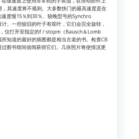
，在缓速器上使用非常轻的手表油，在滑动部件上
果润滑，其速度将不规则。大多数快门的最高速度是在
15％到30％。较晚型号的Synchro
快门设计。一些较旧的叶子有双叶，它们会完全旋转，
至指定的f / stopm（Bausch＆Lomb
我所知道的最好的插图都是相当古老的书。检查CB
该能够通过图书馆间借阅获得它们。几张照片将使情况更