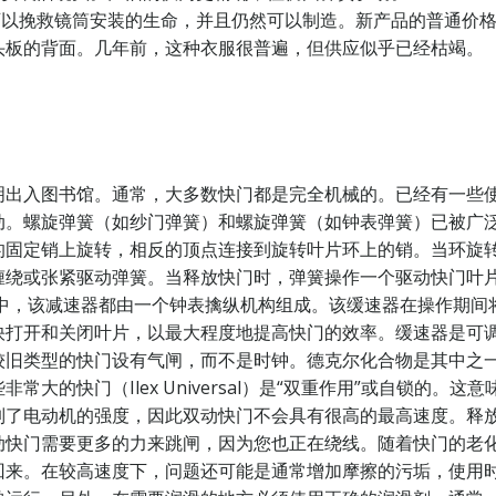
们可以挽救镜筒安装的生命，并且仍然可以制造。新产品的普通价格
头板的背面。几年前，这种衣服很普遍，但供应似乎已经枯竭。
明出入图书馆。通常，大多数快门都是完全机械的。已经有一些
动。螺旋弹簧（如纱门弹簧）和螺旋弹簧（如钟表弹簧）已被广
的固定销上旋转，相反的顶点连接到旋转叶片环上的销。当环旋
缠绕或张紧驱动弹簧。当释放快门时，弹簧操作一个驱动快门叶
门中，该减速器都由一个钟表擒纵机构组成。该缓速器在操作期
快打开和关闭叶片，以最大程度地提高快门的效率。缓速器是可
较旧类型的快门设有气闸，而不是时钟。德克尔化合物是其中之
大的快门（Ilex Universal）是“双重作用”或自锁的
制了电动机的强度，因此双动快门不会具有很高的最高速度。释
动快门需要更多的力来跳闸，因为您也正在绕线。随着快门的老
回来。在较高速度下，问题还可能是通常增加摩擦的污垢，使用