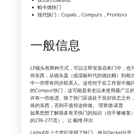
帕卡德快门
现代快门：Copals，Compurs，Prontors
一般信息
LF镜头有两种方式，可以立即安装在柜门中，
何东西，从镜头盖（或湿板时代的德比帽）到相当复杂
中一些带有同步联系人。这些对于在工作室中频闪
的Compur快门，这可能是有史以来使用最广泛的
许有一些改进。除了快门应该处于良好状态之外
殊的东西，否则不值得这样做。 理查德·诺普
如果您想了解很多有关快门的知识（但不够修复），请尝
的236-271页）。让·戴维·拜尔
Linhof在上个世纪发明了快门。他与Deckel分