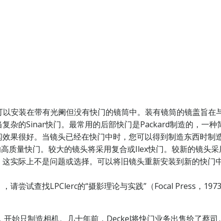
也可以安装在带有光阑但没有快门的镜筒中。装有镜筒的镜盖旨在
的Sinar快门。最常用的后部快门是Packard制造的，一种
效果很好。当镜头已经在快门中时，您可以得到制造东西时制造商提
高质量快门。较大的镜头将采用复合或Ilex快门。较新的镜头采用C
，这实际上不是问题或选择。可以将旧镜头重新安装到新的快门
试查找LPClerc的“摄影理论与实践”（Focal Press，
手，开始只制造相机。几十年前，Deckel将快门业务出售给了蔡司。他们