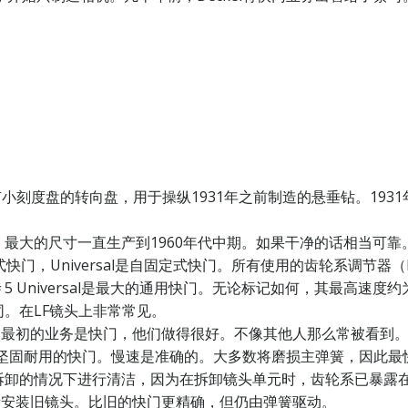
有小刻度盘的转向盘，用于操纵1931年之前制造的悬垂钻。19
最大的尺寸一直生产到1960年代中期。如果干净的话相当可靠
锁式快门，Universal是自固定式快门。所有使用的齿轮系调节器
Universal是最大的通用快门。无论标记如何，其最高速度约
。在LF镜头上非常常见。
nsak）最初的业务是快门，他们做得很好。不像其他人那么常被看到
找到。坚固耐用的快门。慢速是准确的。大多数将磨损主弹簧，因
拆卸的情况下进行清洁，因为在拆卸镜头单元时，齿轮系已暴露
重新安装旧镜头。比旧的快门更精确，但仍由弹簧驱动。