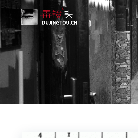
跳
转
到
内
容