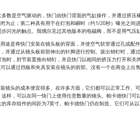
中的大多数是空气驱动的，快门由快门背面的气缸操作，并通过挤压橡
关闭为止；第二种具有用于在灯泡和瞬时（约1/20秒）曝光之
同步闪光的触点。我偶尔见过其他版本的电磁阀，而不是用气压
典型的用途是将快门安装在镜头板的背面，并使空气软管通过孔或
时曝光，并通过从镜头板前部伸出的针脚进行控制。拔出销钉时，
灯泡时，肘节装置推向销钉，并且快门以相同的挤压力打开和关
d快门也可以通过挡板和夹具安装在镜头的前部。没有一个在商业上
新安装镜头的成本便宜得多。在许多方面，它们都可以正常工作。可以
。这样，可以在同一快门上使用任意数量的镜头。帕卡德快门可以
大的库存组件的间距为7英寸。帕卡德快门仍在制造。它们可从以