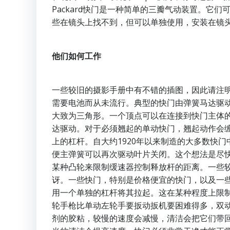
Packard快门是一种简单的三瓣气动装置。它
些在镜头上找不到，但可以单独使用，安装在镜
他们如何工作
一些较旧的摄影手册中有不错的插图，因此请注
需要电池而从未流行。典型的快门由弹簧马达驱
大致为三角形。一个顶点可以在连接到快门主体
达驱动。对于必须翘起的单动快门，翘起动作会
上的杠杆。自大约1920年以来制造的大多数快
便主弹簧可以再次驱动叶片关闭。这个想法是尽
某种凸轮来限制缓速器控制释放杆的距离。一些
讶。一些快门，特别是价格便宜的快门，以及一些非常
用一个单独的杠杆将其拉起。这在某种程度上限
轮手枪比单动左轮手要扳动扳机要困难得多，双
剂的胶粘，较慢的速度会减慢，清洁会把它们带