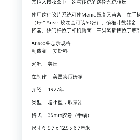
其拉入接收盒中，这与传统的链轮系统相反。
使用这种胶片系统可使Memo既高又苗条。在
（每个Ansco胶卷盒可装50张）。镜框计数器窗口下方
择器。快门杆位于相机侧面，三脚架插槽位于底
Ansco备忘录规格
制造商： 安斯科
起源： 美国
在制作： 美国宾厄姆顿
介绍： 1927年
类型： 超小型，取景器
格式： 35mm胶卷（半幅）
尺寸图 5.7 x 12.5 x 6.7厘米