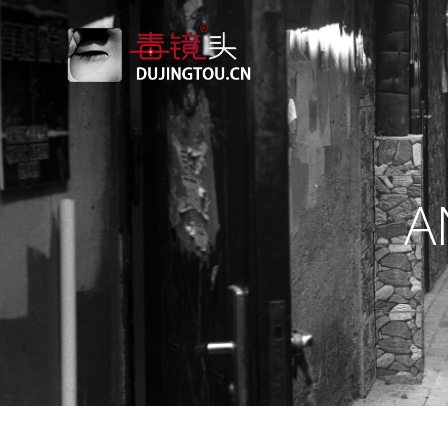
跳
转
到
内
容
A