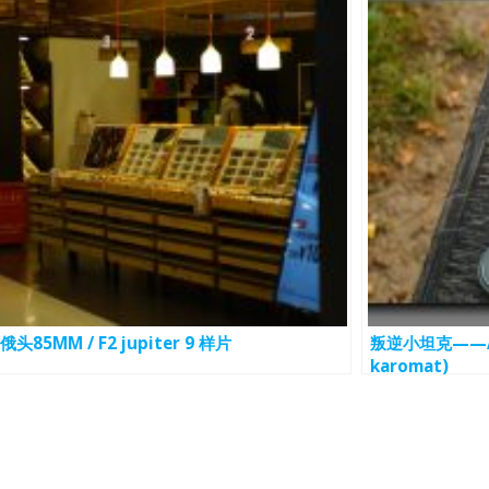
俄头85MM / F2 jupiter 9 样片
叛逆小坦克——Agf
karomat)