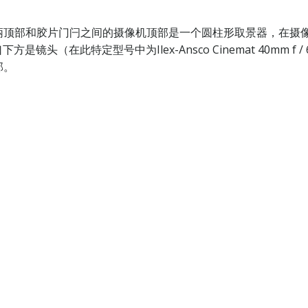
手柄顶部和胶片门闩之间的摄像机顶部是一个圆柱形取景器，在摄
是镜头（在此特定型号中为Ilex-Ansco Cinemat 40mm 
部。