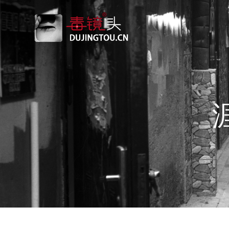
跳
转
到
内
容
涯