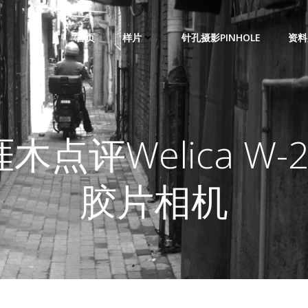
首页
样片
针孔摄影PINHOLE
资料
木点评​Welica W-
胶片相机