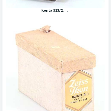
Ikonta 523/2。
。