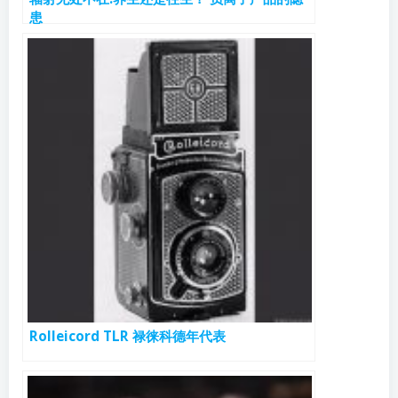
患
Rolleicord TLR 禄徕科德年代表