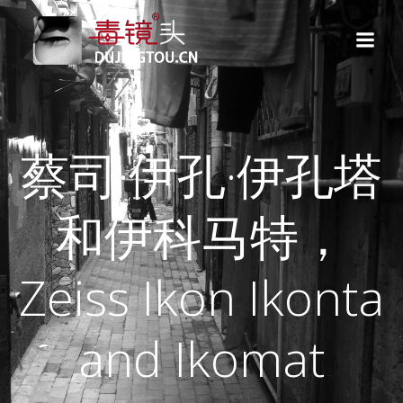
跳
转
到
内
容
蔡司·伊孔·伊孔塔
和伊科马特，
Zeiss Ikon Ikonta
and Ikomat