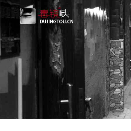
跳
转
到
内
容