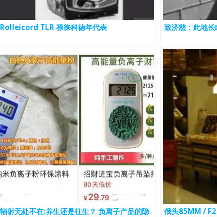
Rolleicord TLR 禄徕科德年代表
致济慈：此地长
辐射无处不在:养生还是往生？ 负离子产品的隐
俄头85MM / F2 