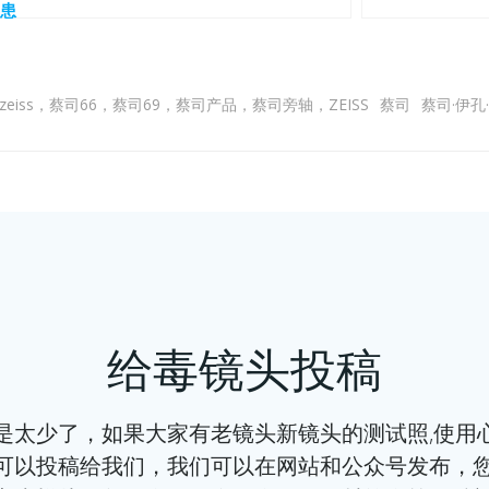
患
 zeiss，蔡司66，蔡司69，蔡司产品，蔡司旁轴，ZEISS
蔡司
蔡司·伊孔
文
章
导
航
给毒镜头投稿
少了，如果大家有老镜头新镜头的测试照,使用
可以投稿给我们，我们可以在网站和公众号发布，