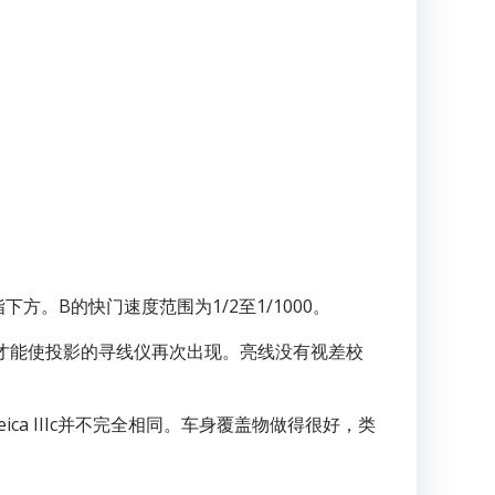
方。B的快门速度范围为1/2至1/1000。
3才能使投影的寻线仪再次出现。亮线没有视差校
ca IIIc并不完全相同。车身覆盖物做得很好，类