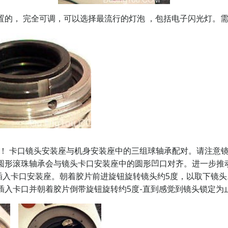
置的， 完全可调，可以选择最流行的灯泡 ，包括电子闪光灯。需
！ 卡口镜头安装座与机身安装座中的三组球轴承配对。请注意镜
，圆形滚珠轴承会与镜头卡口安装座中的圆形凹口对齐。进一步推
入卡口安装座。朝着胶片前进旋钮旋转镜头约5度，以取下镜头
插入卡口并朝着胶片倒带旋钮旋转约5度-直到感觉到镜头锁定为