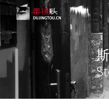
跳
转
到
内
容
斯
St