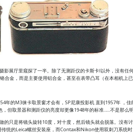
个大型摄影展厅里窥探了一半。除了无测距仪的卡斯卡I以外，没有任
使用铬合金，而是主要使用铝合金，甚至在表带凸耳（在本相机上
54年的M3徕卡取景窗才会有，SP尼康投影机 直到1957年 ，佳
色，但取景器和测距仪的亮度却更像1948年的标准……不是那么
做的只是将镜头旋转10度，对十度，然后镜头就会脱落。没有
使用传统的Leica螺丝安装座，而Contax和Nikon使用双刺刀