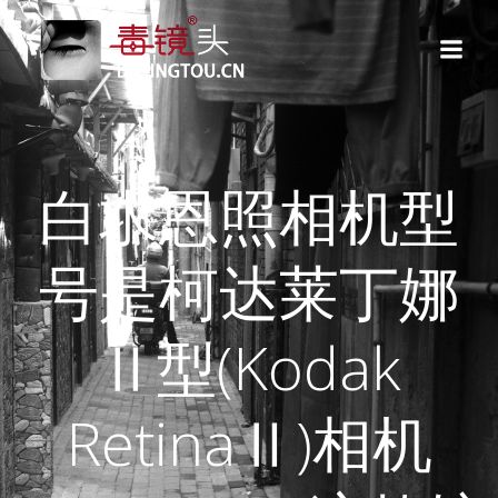
跳
转
到
内
容
白求恩照相机型
号是柯达莱丁娜
Ⅱ型(Kodak
RetinaⅡ)相机