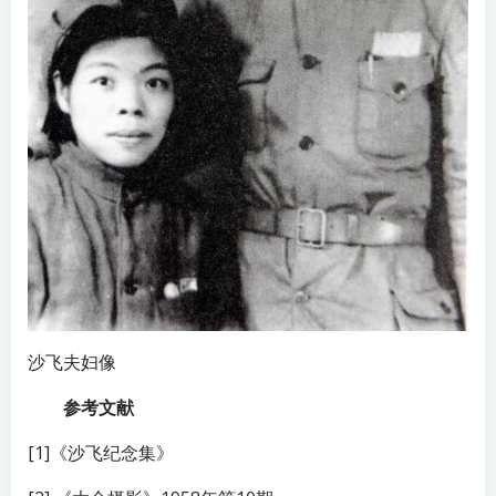
沙飞夫妇像
参考文献
[1]《沙飞纪念集》