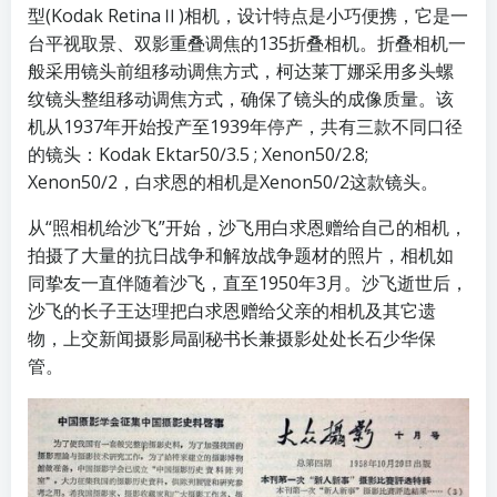
型(Kodak RetinaⅡ)相机，设计特点是小巧便携，它是一
台平视取景、双影重叠调焦的135折叠相机。折叠相机一
般采用镜头前组移动调焦方式，柯达莱丁娜采用多头螺
纹镜头整组移动调焦方式，确保了镜头的成像质量。该
机从1937年开始投产至1939年停产，共有三款不同口径
的镜头：Kodak Ektar50∕3.5 ; Xenon50∕2.8;
Xenon50∕2，白求恩的相机是Xenon50∕2这款镜头。
从“照相机给沙飞”开始，沙飞用白求恩赠给自己的相机，
拍摄了大量的抗日战争和解放战争题材的照片，相机如
同挚友一直伴随着沙飞，直至1950年3月。沙飞逝世后，
沙飞的长子王达理把白求恩赠给父亲的相机及其它遗
物，上交新闻摄影局副秘书长兼摄影处处长石少华保
管。