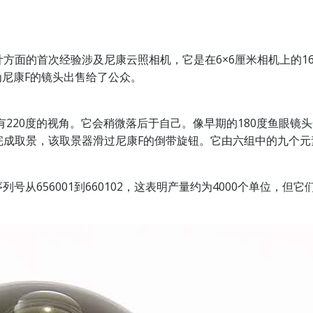
面的首次经验涉及尼康云照相机，它是在6×6厘米相机上的16
为尼康F的镜头出售给了公众。
有220度的视角。它会稍微落后于自己。像早期的180度鱼眼
完成取景，该取景器滑过尼康F的倒带旋钮。它由六组中的九个元
列号从656001到660102，这表明产量约为4000个单位，