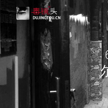
跳
转
到
内
容
尔